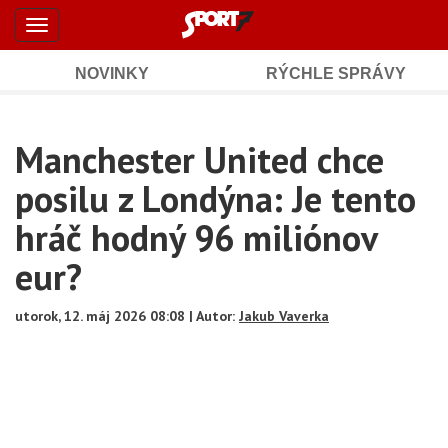
Šport7.sk
Skočiť
Toggle
na
-
navigation
hlavný
obsah
NOVINKY
RÝCHLE SPRÁVY
Športové
Mobile
Sub
spravodajstvo
Main
Manchester United chce
Navigation
a
Content
posilu z Londýna: Je tento
výsledky
hráč hodný 96 miliónov
eur?
utorok, 12. máj 2026 08:08 | Autor:
Jakub Vaverka