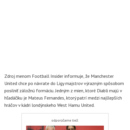
Zdroj menom Football Insider informuje, že Manchester
United chce po návrate do Ligy majstrov výrazným spôsobom
posilniť záložnú formáciu. Jedným z mien, ktoré Diabli majú v
hľadáčiku je Mateus Fernandes, ktorý patrí medzi najllepších
hráčov v kádri londýnskeho West Hamu United.
odporúčame tiež: