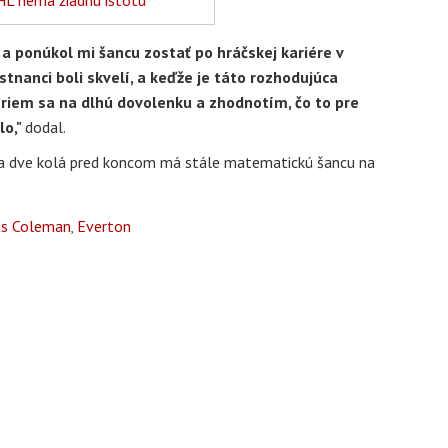
 a ponúkol mi šancu zostať po hráčskej kariére v
stnanci boli skvelí, a keďže je táto rozhodujúca
riem sa na dlhú dovolenku a zhodnotím, čo to pre
lo,"
dodal.
a a dve kolá pred koncom má stále matematickú šancu na
s Coleman
Everton