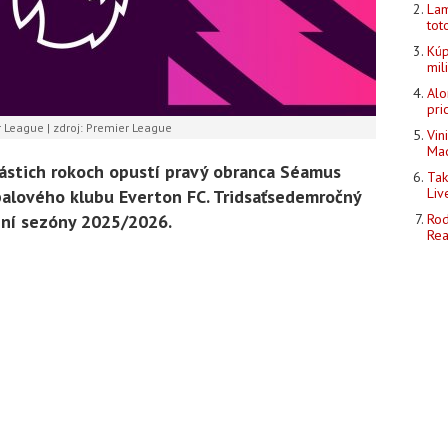
Lam
tot
Kúp
mil
Alo
pri
 League | zdroj: Premier League
Vin
Mad
stich rokoch opustí pravý obranca Séamus
Tak
Liv
alového klubu Everton FC. Tridsaťsedemročný
ení sezóny 2025/2026.
Rod
Rea