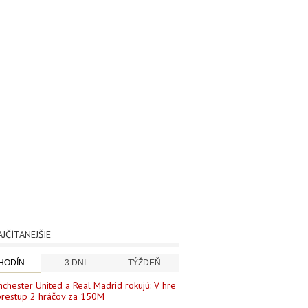
AJČÍTANEJŠIE
 HODÍN
3 DNI
TÝŽDEŇ
chester United a Real Madrid rokujú: V hre
prestup 2 hráčov za 150M