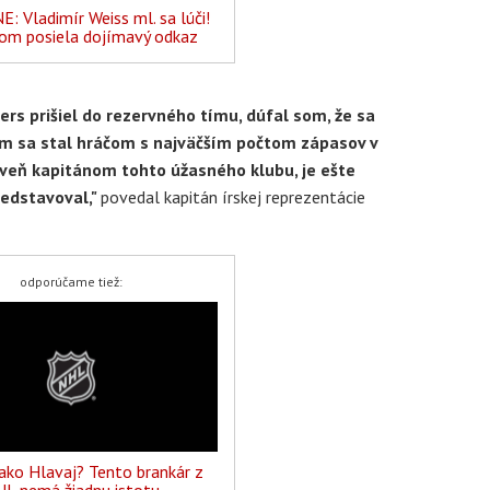
 Vladimír Weiss ml. sa lúči!
om posiela dojímavý odkaz
ers prišiel do rezervného tímu, dúfal som, že sa
m sa stal hráčom s najväčším počtom zápasov v
veň kapitánom tohto úžasného klubu, je ešte
redstavoval,"
povedal kapitán írskej reprezentácie
odporúčame tiež:
 ako Hlavaj? Tento brankár z
L nemá žiadnu istotu