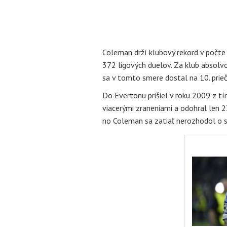
Coleman drží klubový rekord v počte
372 ligových duelov. Za klub absolvo
sa v tomto smere dostal na 10. prieč
Do Evertonu prišiel v roku 2009 z tí
viacerými zraneniami a odohral len 2
no Coleman sa zatiaľ nerozhodol o sv