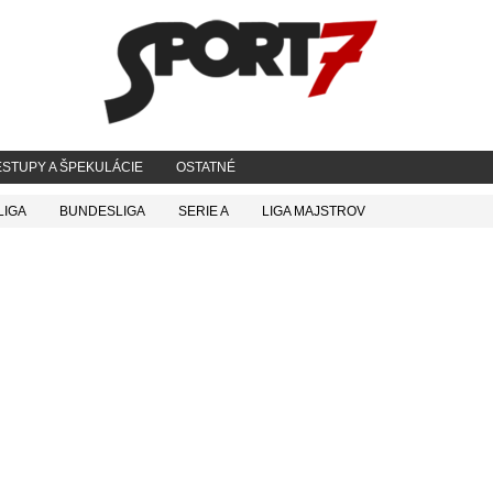
STUPY A ŠPEKULÁCIE
OSTATNÉ
LIGA
BUNDESLIGA
SERIE A
LIGA MAJSTROV