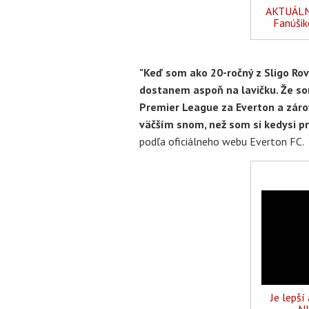
AKTUÁLNE:
Fanúšik
"Keď som ako 20-ročný z Sligo Rov
dostanem aspoň na lavičku. Že so
Premier League za Everton a záro
väčším snom, než som si kedysi p
podľa oficiálneho webu Everton FC.
Je lepší
NH