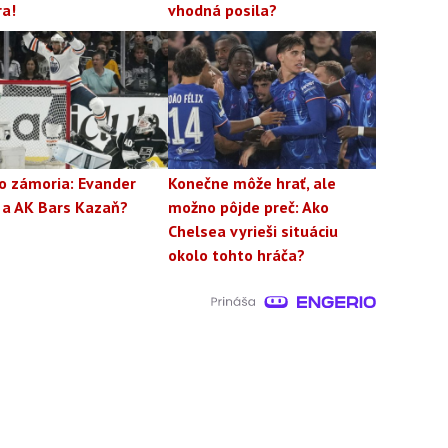
ra!
vhodná posila?
o zámoria: Evander
Konečne môže hrať, ale
 a AK Bars Kazaň?
možno pôjde preč: Ako
Chelsea vyrieši situáciu
okolo tohto hráča?
rajte denný súhrn
Reklama
Podmienky používania