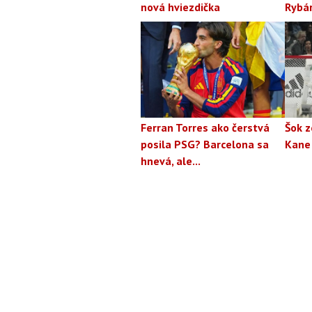
nová hviezdička
Rybá
Ferran Torres ako čerstvá
Šok z
posila PSG? Barcelona sa
Kane
hnevá, ale...
Footer
O nás
Odobe