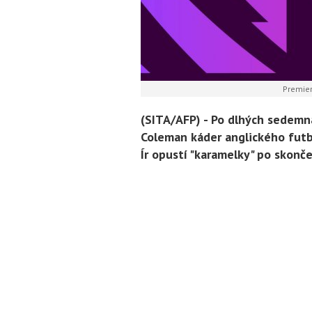
Premier
(SITA/AFP) -
Po dlhých sedemná
Coleman káder anglického futb
Ír opustí "karamelky" po skonč