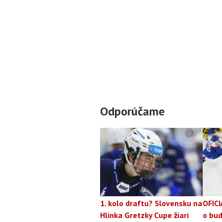
Odporúčame
1. kolo draftu? Slovensku na
OFICI
Hlinka Gretzky Cupe žiari
o bud