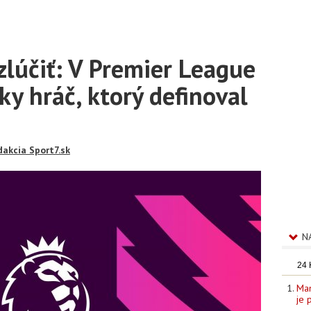
zlúčiť: V Premier League
ky hráč, ktorý definoval
dakcia Sport7.sk
N
24
Man
je 