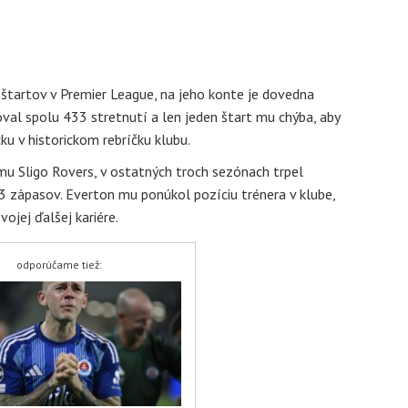
 štartov v Premier League, na jeho konte je dovedna
val spolu 433 stretnutí a len jeden štart mu chýba, aby
ku v historickom rebríčku klubu.
mu Sligo Rovers, v ostatných troch sezónach trpel
3 zápasov. Everton mu ponúkol pozíciu trénera v klube,
ojej ďalšej kariére.
odporúčame tiež: