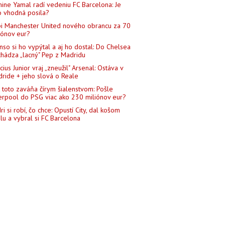
ine Yamal radí vedeniu FC Barcelona: Je
o vhodná posila?
i Manchester United nového obrancu za 70
iónov eur?
nso si ho vypýtal a aj ho dostal: Do Chelsea
chádza „lacný" Pep z Madridu
icius Junior vraj „zneužil" Arsenal: Ostáva v
ride + jeho slová o Reale
 toto zaváňa čírym šialenstvom: Pošle
erpool do PSG viac ako 230 miliónov eur?
ri si robí, čo chce: Opustí City, dal košom
lu a vybral si FC Barcelona