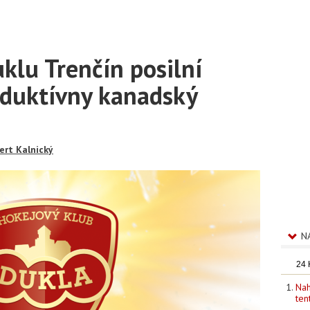
lu Trenčín posilní
duktívny kanadský
ert Kalnický
N
24
Nah
ten