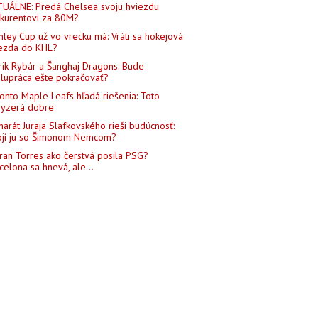
UÁLNE: Predá Chelsea svoju hviezdu
kurentovi za 80M?
nley Cup už vo vrecku má: Vráti sa hokejová
ezda do KHL?
rik Rybár a Šanghaj Dragons: Bude
lupráca ešte pokračovať?
onto Maple Leafs hľadá riešenia: Toto
yzerá dobre
arát Juraja Slafkovského rieši budúcnosť:
jí ju so Šimonom Nemcom?
ran Torres ako čerstvá posila PSG?
celona sa hnevá, ale...