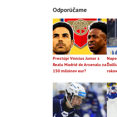
Odporúčame
Prestúpi Vinicius Junior z
Napo
Realu Madrid do Arsenalu za
Ďalši
150 miliónov eur?
rokov