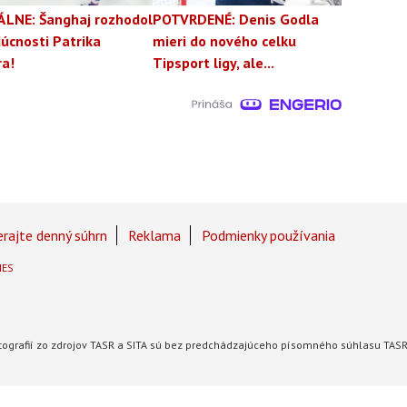
ÁLNE: Šanghaj rozhodol
POTVRDENÉ: Denis Godla
úcnosti Patrika
mieri do nového celku
ra!
Tipsport ligy, ale...
rajte denný súhrn
Reklama
Podmienky používania
IES
fotografií zo zdrojov TASR a SITA sú bez predchádzajúceho písomného súhlasu TAS