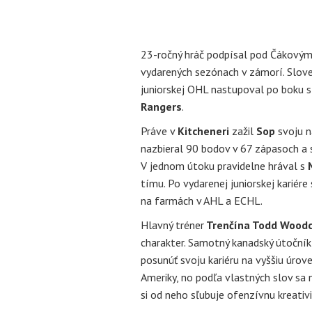
23-ročný hráč podpísal pod Čákovým
vydarených sezónach v zámorí. Slov
juniorskej OHL nastupoval po boku 
Rangers
.
Práve v
Kitcheneri
zažil
Sop
svoju n
nazbieral 90 bodov v 67 zápasoch a s
V jednom útoku pravidelne hrával s
tímu. Po vydarenej juniorskej kariére
na farmách v AHL a ECHL.
Hlavný tréner
Trenčína Todd Woodc
charakter. Samotný kanadský útoční
posunúť svoju kariéru na vyššiu úrov
Ameriky, no podľa vlastných slov sa 
si od neho sľubuje ofenzívnu kreativi