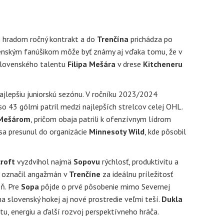
 hradom ročný kontrakt a do
Trenčína
prichádza po
enským fanúšikom môže byť známy aj vďaka tomu, že v
slovenského talentu
Filipa Mešára
v drese
Kitcheneru
ajlepšiu juniorskú sezónu. V ročníku 2023/2024
o 43 gólmi patril medzi najlepších strelcov celej OHL.
Mešárom
, pričom obaja patrili k ofenzívnym lídrom
 sa presunul do organizácie
Minnesoty Wild
, kde pôsobil
roft
vyzdvihol najmä
Sopovu
rýchlosť, produktivitu a
k označil angažmán v
Trenčíne
za ideálnu príležitosť
eň. Pre
Sopa
pôjde o prvé pôsobenie mimo Severnej
na slovenský hokej aj nové prostredie veľmi teší.
Dukla
tu, energiu a ďalší rozvoj perspektívneho hráča.