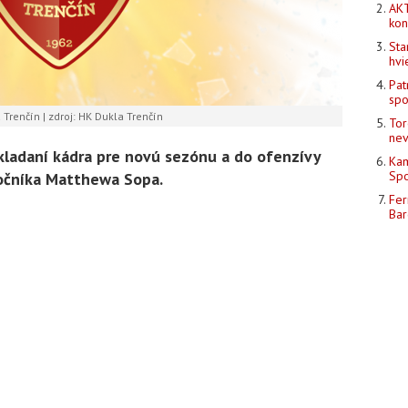
AKT
kon
Sta
hvi
Pat
spo
Trenčín | zdroj: HK Dukla Trenčín
Tor
nev
kladaní kádra pre novú sezónu a do ofenzívy
Kam
Spo
očníka Matthewa Sopa.
Fer
Bar