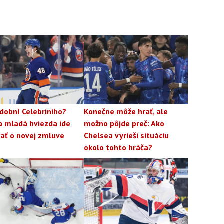
dobní Celebriniho?
Konečne môže hrať, ale
a mladá hviezda ide
možno pôjde preč: Ako
ať o novej zmluve
Chelsea vyrieši situáciu
okolo tohto hráča?