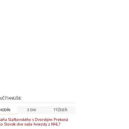
AJČÍTANEJŠIE
 HODÍN
3 DNI
TÝŽDEŇ
áňa Slafkovského s Dvorským: Prekoná
to Slovák dve naše hviezdy z NHL?