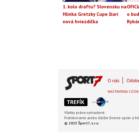
1. kolo draftu? Slovensku na
OFICI
Hlinka Gretzky Cupe žiari
o bud
nová hviezdička
Rybá
Footer
O nás
Odobe
Footer
NASTAVENIA COOK
Menu
Všetky práva vyhradené.
Publikovanie alebo ďalšie šírenie správ a 
© 2025 Šport7, s.r.o.