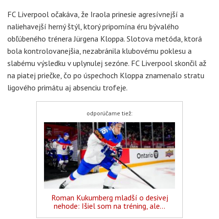
FC Liverpool očakáva, že Iraola prinesie agresívnejší a
naliehavejší herný štýl, ktorý pripomína éru bývalého
obľúbeného trénera Jürgena Kloppa. Slotova metóda, ktorá
bola kontrolovanejšia, nezabránila klubovému poklesu a
slabému výsledku v uplynulej sezóne. FC Liverpool skončil až
na piatej priečke, čo po úspechoch Kloppa znamenalo stratu
ligového primátu aj absenciu trofeje.
odporúčame tiež:
Roman Kukumberg mladší o desivej
nehode: Išiel som na tréning, ale...