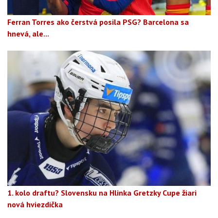
Ferran Torres ako čerstvá posila PSG? Barcelona sa
hnevá, ale...
1. kolo draftu? Slovensku na Hlinka Gretzky Cupe žiari
nová hviezdička