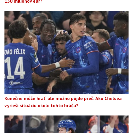
150 miliónov eur?
Konečne môže hrať, ale možno pôjde preč: Ako Chelsea
vyrieši situáciu okolo tohto hráča?