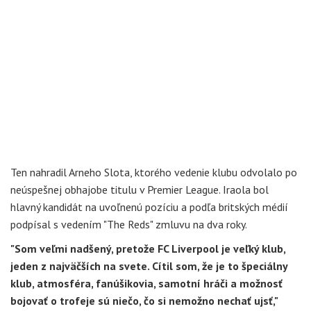
Ten nahradil Arneho Slota, ktorého vedenie klubu odvolalo po
neúspešnej obhajobe titulu v Premier League. Iraola bol
hlavný kandidát na uvoľnenú pozíciu a podľa britských médií
podpísal s vedením "The Reds" zmluvu na dva roky.
"Som veľmi nadšený, pretože FC Liverpool je veľký klub,
jeden z najväčších na svete. Cítil som, že je to špeciálny
klub, atmosféra, fanúšikovia, samotní hráči a možnosť
bojovať o trofeje sú niečo, čo si nemožno nechať ujsť,"