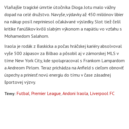
Vlaňajšie tragické úmrtie útočníka Dioga Jotu malo vážny
dopad na celé družstvo. Navyše,výdavky až 450 miliónov libier
na nákup posíl nepriniesol očakávané výsledky. Slot tiež čelil
kritike fanúšikov kvôli slabým výkonom a napätiu vo vzťahu s
Mohamedom Salahom.
Iraola je rodák z Baskicka a počas hráčskej kariéry absolvoval
vyše 500 zápasov za Bilbao a pôsobil aj v zámorskej MLS v
tíme New York City, kde spolupracoval s Frankom Lampardom
a Andreom Pirlom. Teraz prichádza na Anfield s cieľom obnoviť
úspechy a priniesť novú energiu do tímu v čase zásadnej
športovej výzvy.
Futbal
Premier League
Andoni Iraola
Liverpool FC
Témy: