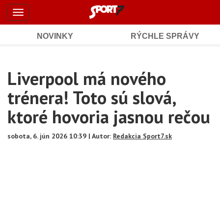
Šport7.sk
Skočiť
Toggle
na
-
navigation
hlavný
obsah
NOVINKY
RÝCHLE SPRÁVY
Športové
Mobile
Sub
spravodajstvo
Main
Liverpool má nového
Navigation
a
Content
trénera! Toto sú slová,
výsledky
ktoré hovoria jasnou rečou
sobota, 6. jún 2026 10:39 | Autor:
Redakcia Sport7.sk