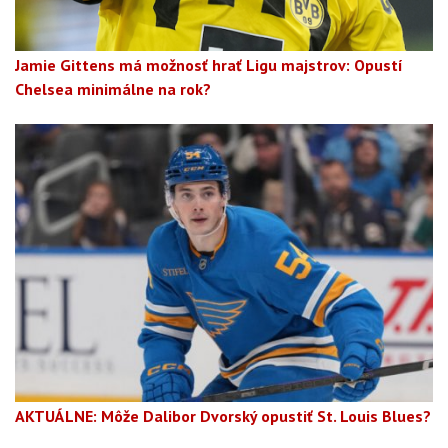
Jamie Gittens má možnosť hrať Ligu majstrov: Opustí
Chelsea minimálne na rok?
AKTUÁLNE: Môže Dalibor Dvorský opustiť St. Louis Blues?