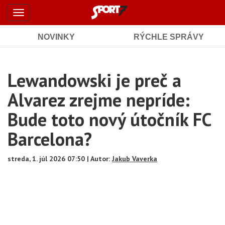
Šport7.sk
Skočiť
Toggle
na
-
navigation
hlavný
obsah
NOVINKY
RÝCHLE SPRÁVY
Športové
Mobile
Sub
spravodajstvo
Main
Lewandowski je preč a
Navigation
a
Content
Alvarez zrejme nepríde:
výsledky
Bude toto nový útočník FC
Barcelona?
streda, 1. júl 2026 07:50 | Autor:
Jakub Vaverka