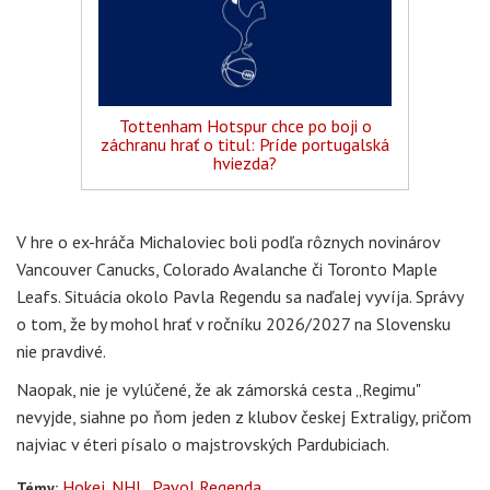
Tottenham Hotspur chce po boji o
záchranu hrať o titul: Príde portugalská
hviezda?
V hre o ex-hráča Michaloviec boli podľa rôznych novinárov
Vancouver Canucks, Colorado Avalanche či Toronto Maple
Leafs. Situácia okolo Pavla Regendu sa naďalej vyvíja. Správy
o tom, že by mohol hrať v ročníku 2026/2027 na Slovensku
nie pravdivé.
Naopak, nie je vylúčené, že ak zámorská cesta „Regimu"
nevyjde, siahne po ňom jeden z klubov českej Extraligy, pričom
najviac v éteri písalo o majstrovských Pardubiciach.
Hokej
NHL
Pavol Regenda
Témy: