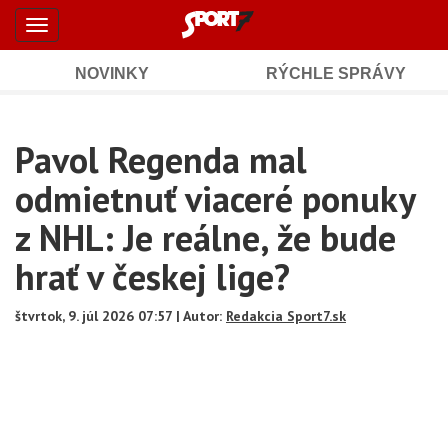
Šport7.sk
Skočiť
Toggle
na
-
navigation
hlavný
obsah
NOVINKY
RÝCHLE SPRÁVY
Športové
Mobile
Sub
spravodajstvo
Main
Pavol Regenda mal
Navigation
a
Content
odmietnuť viaceré ponuky
výsledky
z NHL: Je reálne, že bude
hrať v českej lige?
štvrtok, 9. júl 2026 07:57 | Autor:
Redakcia Sport7.sk