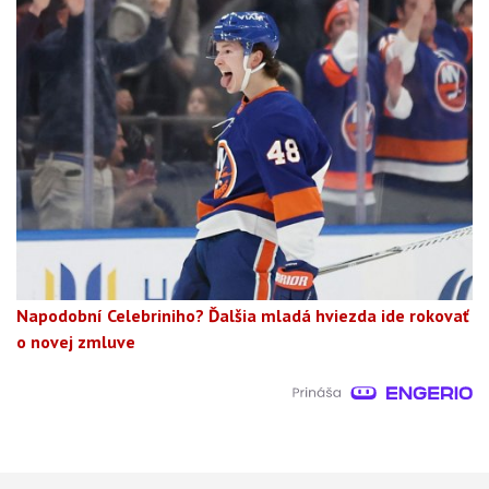
Napodobní Celebriniho? Ďalšia mladá hviezda ide rokovať
o novej zmluve