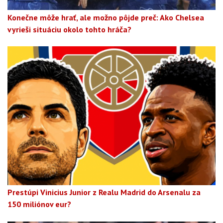
Konečne môže hrať, ale možno pôjde preč: Ako Chelsea
vyrieši situáciu okolo tohto hráča?
Prestúpi Vinicius Junior z Realu Madrid do Arsenalu za
150 miliónov eur?