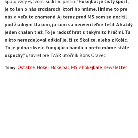
Spolu vždy vytvorili súdržnú partiu.
"Hokejbal je čistý šport,
je to len o nás srdciaroch, ktorí ho hráme. Hráme to pre
nás a veľa to znamená. Aj teraz pred MS som sa necítil
pod žiadnym tlakom, ja som sa neuveriteľne tešil. A každý
jeden chalan tiež. To je radosť hrať s takýmito hráčmi. Tu
nikto nerozdeľoval odkiaľ je, či zo Skalice, alebo z Košíc.
To je jedna skvele fungujúca banda a preto máme stále
úspechy,"
uzavrel pre TASR útočník Boris Oravec.
Ostatné
Hokej
Hokejbal
MS v hokejbale
newsletter
Témy: