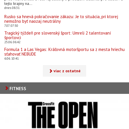
tejto krajiny na...
dnes 08:31
Rusko sa hnevá pokračovanie zákazu: Je to situácia, pri ktorej
nemožno byť naozaj neutrálny
7.07. 07:50
Tragický týždeň pre slovenský šport: Umreli 2 talentovaní
športovci
25.06. 06:42
Formula 1 a Las Vegas: Kráľovná motoršportu sa z mesta hriechu
sťahovať NEBUDE
6.06. 10:41
viac z ostatné
FITNESS