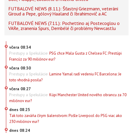
FUTBALOVÉ NEWS (8.11.): Šťastný Griezmann, veteráni
Giroud a Pepe, gólový Haaland či Ibrahimovič a AC
FUTBALOVÉ NEWS (7.11.): Pochettino aj Postecoglou o
VARe, zranenia Spurs, Dembélé či problémy Newcastlu
včera 08:34
Prestupy a špekulácie
PSG chce Mala Gusta z Chelsea FC: Prestúpi
Francúz za 90 miliónov eur?
včera 08:30
Prestupy a špekulácie
Lamine Yamal radí vedeniu FC Barcelona: Je
toto vhodná posila?
včera 08:27
Prestupy a špekulácie
Kúpi Manchester United nového obrancu za 70
miliónov eur?
dnes 08:25
Tak toto zaváňa čírym šialenstvom: Pošle Liverpool do PSG viac ako
230 miliónov eur?
dnes 08:24