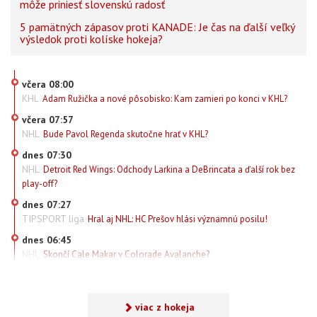
môže priniesť slovenskú radosť
5 pamätných zápasov proti KANADE: Je čas na ďalší veľký
výsledok proti kolíske hokeja?
včera 08:00
KHL
Adam Ružička a nové pôsobisko: Kam zamieri po konci v KHL?
včera 07:57
NHL
Bude Pavol Regenda skutočne hrať v KHL?
dnes 07:30
NHL
Detroit Red Wings: Odchody Larkina a DeBrincata a ďalší rok bez
play-off?
dnes 07:27
TIPSPORT liga
Hral aj NHL: HC Prešov hlási významnú posilu!
dnes 06:45
NHL
Skončí Cale Makar v Colorade Avalanche?
viac z hokeja