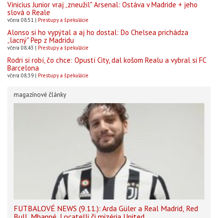
Vinicius Junior vraj „zneužil" Arsenal: Ostáva v Madride + jeho
slová o Reale
včera 08:51
Prestupy a špekulácie
Alonso si ho vypýtal a aj ho dostal: Do Chelsea prichádza
„lacný" Pep z Madridu
včera 08:43
Prestupy a špekulácie
Rodri si robí, čo chce: Opustí City, dal košom Realu a vybral si FC
Barcelona
včera 08:39
Prestupy a špekulácie
magazínové články
FUTBALOVÉ NEWS (9.11.): Arda Güler a Real Madrid, Red
Bull, Mbappé, Locatelli či mizéria United