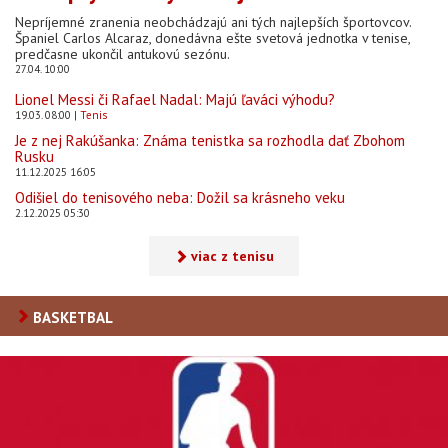
Nepríjemné zranenia neobchádzajú ani tých najlepších športovcov.
Španiel Carlos Alcaraz, donedávna ešte svetová jednotka v tenise,
predčasne ukončil antukovú sezónu.
27.04. 10:00
Lionel Messi či Rafael Nadal: Majú ľaváci výhodu?
19.03. 08:00
Tenis
Je z nej Rakúšanka: Známa tenistka sa rozhodla dať Zbohom
Rusku
11.12.2025 16:05
Odišiel do tenisového neba: Dožil sa krásneho veku
2.12.2025 05:30
viac z tenisu
BASKETBAL