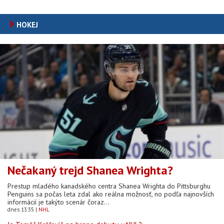
HOKEJ
Nečakaný trejd Shanea Wrighta?
Prestup mladého kanadského centra Shanea Wrighta do Pittsburghu
Penguins sa počas leta zdal ako reálna možnosť, no podľa najnovších
informácií je takýto scenár čoraz...
dnes 13:35
NHL