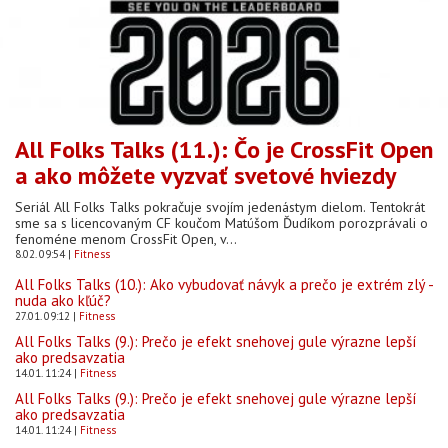
All Folks Talks (11.): Čo je CrossFit Open
a ako môžete vyzvať svetové hviezdy
Seriál All Folks Talks pokračuje svojím jedenástym dielom. Tentokrát
sme sa s licencovaným CF koučom Matúšom Ďudíkom porozprávali o
fenoméne menom CrossFit Open, v...
8.02. 09:54
Fitness
All Folks Talks (10.): Ako vybudovať návyk a prečo je extrém zlý -
nuda ako kľúč?
27.01. 09:12
Fitness
All Folks Talks (9.): Prečo je efekt snehovej gule výrazne lepší
ako predsavzatia
14.01. 11:24
Fitness
All Folks Talks (9.): Prečo je efekt snehovej gule výrazne lepší
ako predsavzatia
14.01. 11:24
Fitness