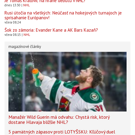
Je Tomáš Kráľovič na hrane debutu v NHL?
dnes 13:30
NHL
Rusi útočia na všetkých: Neúčasť na hokejových turnajoch je
sprisahanie Európanov!
včera 08:24
Šok zo zámoria: Evander Kane a AK Bars Kazaň?
včera 08:15
NHL
magazínové články
Manažér Wild Guerin má odvahu: Chystá risk, ktorý
dostane Hlavaja bližšie NHL?
5 pamätných zápasov proti LOTYŠSKU: Kľúčový duel