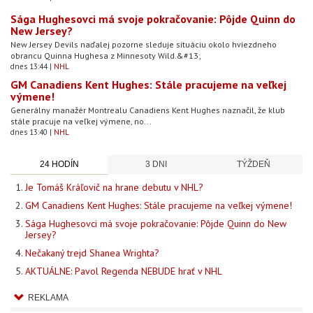
Sága Hughesovci má svoje pokračovanie: Pôjde Quinn do
New Jersey?
New Jersey Devils naďalej pozorne sleduje situáciu okolo hviezdneho
obrancu Quinna Hughesa z Minnesoty Wild.&#13;
dnes 13:44
NHL
GM Canadiens Kent Hughes: Stále pracujeme na veľkej
výmene!
Generálny manažér Montrealu Canadiens Kent Hughes naznačil, že klub
stále pracuje na veľkej výmene, no...
dnes 13:40
NHL
24 HODÍN
3 DNI
TÝŽDEŇ
Je Tomáš Kráľovič na hrane debutu v NHL?
GM Canadiens Kent Hughes: Stále pracujeme na veľkej výmene!
Sága Hughesovci má svoje pokračovanie: Pôjde Quinn do New
Jersey?
Nečakaný trejd Shanea Wrighta?
AKTUÁLNE: Pavol Regenda NEBUDE hrať v NHL
REKLAMA