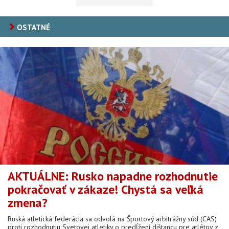
OSTATNÉ
AKTUÁLNE: Rusko napadne rozhodnutie
pokračovať v zákaze! Chystá sa veľká
zmena?
Ruská atletická federácia sa odvolá na Športový arbitrážny súd (CAS)
proti rozhodnutiu Svetovej atletiky o predĺžení dištancu pre atlétov z