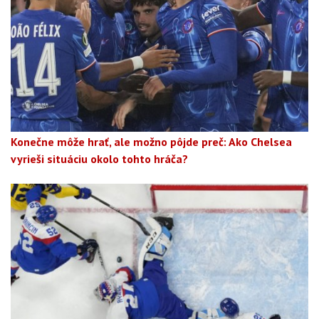
Konečne môže hrať, ale možno pôjde preč: Ako Chelsea
vyrieši situáciu okolo tohto hráča?