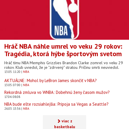
Hráč NBA náhle umrel vo veku 29 rokov:
Tragédia, ktorá hýbe športovým svetom
Hráč tímu NBA Memphis Grizzlies Brandon Clarke zomrel vo veku 29
rokov. Klub uviedol, že je "zdrvený" stratou. Príčinu smrti neuviedol.
13.05. 11:20
NBA
AKTUÁLNE: Mohol by LeBron James skončiť v NBA?
13.05. 07:00
NBA
Rekordná zmluva vo WNBA: Dobehnú ženy časom mužov?
17.04. 08:08
NBA bude ešte rozsiahlejšia: Pripoja sa Vegas a Seattle?
26.03. 15:56
NBA
viac z
basketbalu