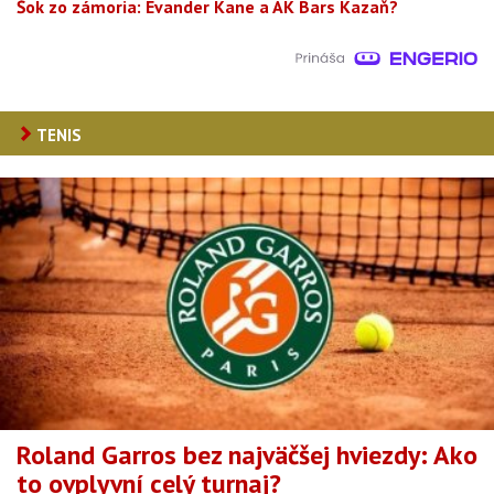
Šok zo zámoria: Evander Kane a AK Bars Kazaň?
TENIS
Roland Garros bez najväčšej hviezdy: Ako
to ovplyvní celý turnaj?