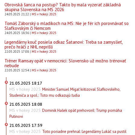
Obrovská šanca na postup? Takto by mala vyzerať základná
skupina Slovenska na MS 2026
24.05.2025 21:22
MS v hokeji 2025
Tomáš Záborský o mladíkoch na MS: Nie je fér ich porovnávať so
Slafkovským či Nemcom
24.05.2025 18:36
MS v hokeji 2025
Legendárny kouč posiela odkaz Šatanovi: Treba sa zamyslieť,
prečo hráči z NHL neprišli
22.05.2025 17:08
MS v hokeji 2025
Tréner Ramsay opäť v nemocnici: Slovensko už možno trénovať
nebude
22.05.2025 12:54
MS v hokeji 2025
21.05.2025 18:17
MS v hokeji 2025
Minister Samuel Migaľ kritizoval Slafkovského,
Studeniča a spol.: Toto mu odkazujú ľudia
21.05.2025 18:08
MS v hokeji 2025
Dominik Hašek opäť prehovoril: Trump pomáha
Putinovi
21.05.2025 17:59
MS v hokeji 2025
Toto poriadne prehnal: Legendárny Lukáč sa pustil