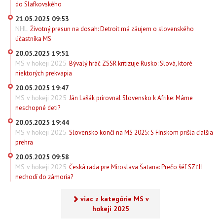
do Slafkovského
21.05.2025 09:53
NHL
Životný presun na dosah: Detroit má záujem o slovenského
účastníka MS
20.05.2025 19:51
MS v hokeji 2025
Bývalý hráč ZSSR kritizuje Rusko: Slová, ktoré
niektorých prekvapia
20.05.2025 19:47
MS v hokeji 2025
Ján Lašák prirovnal Slovensko k Afrike: Máme
neschopné deti?
20.05.2025 19:44
MS v hokeji 2025
Slovensko končí na MS 2025: S Fínskom prišla ďalšia
prehra
20.05.2025 09:58
MS v hokeji 2025
Česká rada pre Miroslava Šatana: Prečo šéf SZĽH
nechodí do zámoria?
viac z kategórie MS v
hokeji 2025