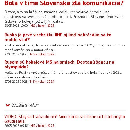
Bola v tíme Slovenska zlá komunikácia?
O tom, ako sa hráči zo zámoria volali, respektíve nevolali, na
majstrovstvá sveta sa už napísalo dosť. Prezident Slovenského zväzu
ľadového hokeja (SZĽH) Miroslav...
28.05.2025 10:00
MS v hokeji 2025
Rusko je prvé v rebríčku IIHF aj keď nehrá: Ako sa to
mohlo stať?
Rusko nehralo majstrovstvá sveta v hokeji od roku 2021, no napriek tomu sa
rebríčkom šplhalo nahor. Až na...
27.05.2025 09:30
MS v hokeji 2025
Rusom sú hokejové MS na smiech: Dostanú šancu na
olympiáde?
Keďže sa Rusi nemôžu zúčastniť majstrovstiev sveta v hokeji od roku 2021,
tak im neostáva nič iné ako...
27.05.2025 09:25
MS v hokeji 2025
ĎALŠIE SPRÁVY
VIDEO: Slzy sa tlačia do očí! Američania si krásne uctili Johnnyho
Gaudreaua
26.05.2025 09:18
MS v hokeji 2025