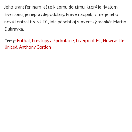
Jeho transfer inam, ešte k tomu do tímu, ktorý je rivalom
Evertonu, je nepravdepodobný. Práve naopak, v hre je jeho
nový kontrakt s NUFC, kde pôsobí aj slovenský brankár Martin
Dúbravka.
Futbal
Prestupy a špekulácie
Liverpool FC
Newcastle
Témy:
United
Anthony Gordon