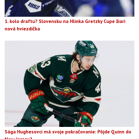
1. kolo draftu? Slovensku na Hlinka Gretzky Cupe žiari
nová hviezdička
Sága Hughesovci má svoje pokračovanie: Pôjde Quinn do
New Jersey?