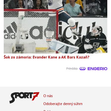
Šok zo zámoria: Evander Kane a AK Bars Kazaň?
Footer
O nás
Footer
Odoberajte denný súhrn
Menu