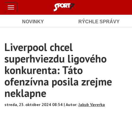
Šport7.sk
Skočiť
Toggle
na
-
navigation
hlavný
obsah
NOVINKY
RÝCHLE SPRÁVY
Športové
Mobile
Sub
spravodajstvo
Main
Liverpool chcel
Navigation
a
Content
superhviezdu ligového
výsledky
konkurenta: Táto
ofenzívna posila zrejme
neklapne
streda, 23. október 2024 08:54 | Autor:
Jakub Vaverka