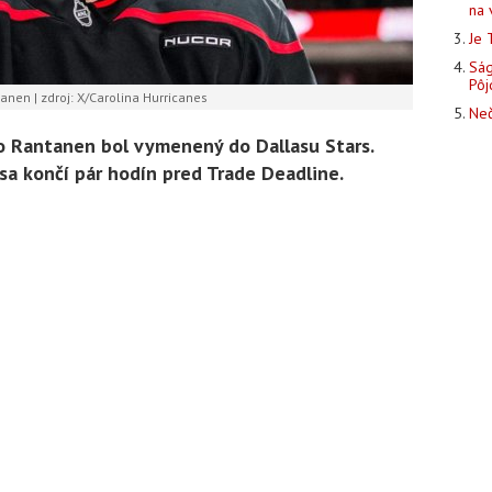
na 
Je 
Ság
Pôj
anen | zdroj: X/Carolina Hurricanes
Neč
ko Rantanen bol vymenený do Dallasu Stars.
sa končí pár hodín pred Trade Deadline.