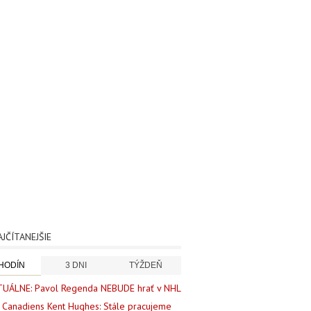
AJČÍTANEJŠIE
 HODÍN
3 DNI
TÝŽDEŇ
UÁLNE: Pavol Regenda NEBUDE hrať v NHL
Canadiens Kent Hughes: Stále pracujeme