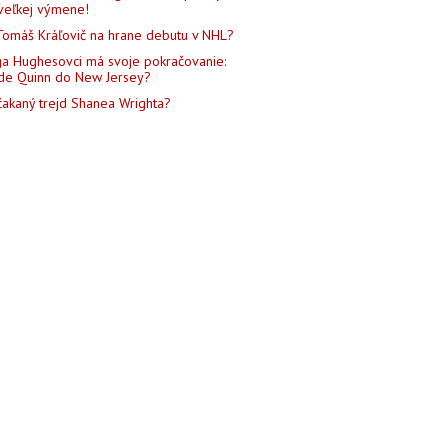
veľkej výmene!
Tomáš Kráľovič na hrane debutu v NHL?
a Hughesovci má svoje pokračovanie:
de Quinn do New Jersey?
akaný trejd Shanea Wrighta?