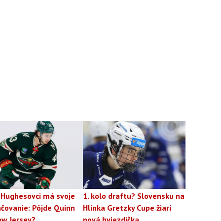
 Hughesovci má svoje
1. kolo draftu? Slovensku na
čovanie: Pôjde Quinn
Hlinka Gretzky Cupe žiari
ew Jersey?
nová hviezdička