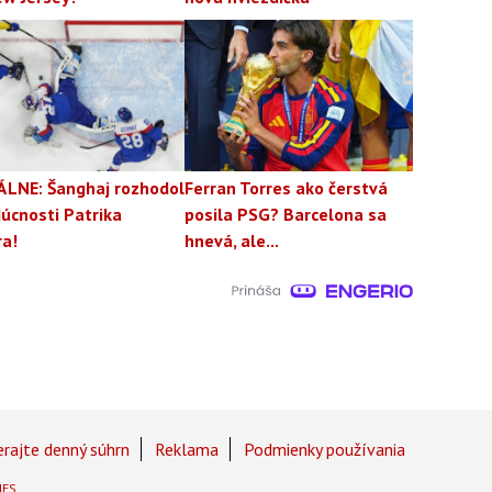
ÁLNE: Šanghaj rozhodol
Ferran Torres ako čerstvá
úcnosti Patrika
posila PSG? Barcelona sa
ra!
hnevá, ale...
rajte denný súhrn
Reklama
Podmienky používania
IES