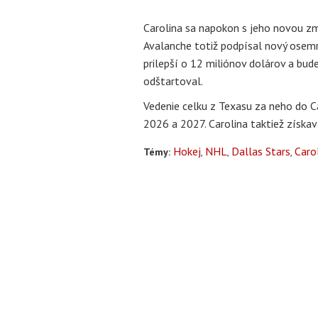
Carolina sa napokon s jeho novou zm
Avalanche totiž podpísal nový osemr
prilepší o 12 miliónov dolárov a bude 
odštartoval.
Vedenie celku z Texasu za neho do Ca
2026 a 2027. Carolina taktiež získa
Hokej
NHL
Dallas Stars
Caro
Témy: