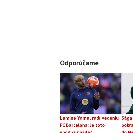
Odporúčame
Lamine Yamal radí vedeniu
Sága
FC Barcelona: Je toto
pokra
vhodná posila?
do N