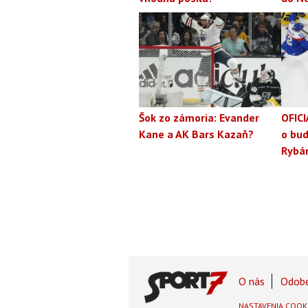
Šok zo zámoria: Evander
OFICI
Kane a AK Bars Kazaň?
o bud
Rybá
Footer
O nás
Odobe
Footer
NASTAVENIA COOK