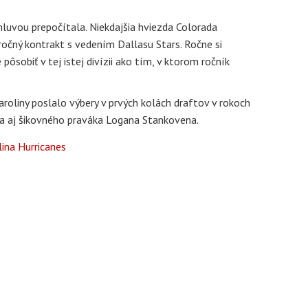
luvou prepočítala. Niekdajšia hviezda Colorada
očný kontrakt s vedením Dallasu Stars. Ročne si
pôsobiť v tej istej divízii ako tím, v ktorom ročník
roliny poslalo výbery v prvých kolách draftov v rokoch
va aj šikovného praváka Logana Stankovena.
lina Hurricanes