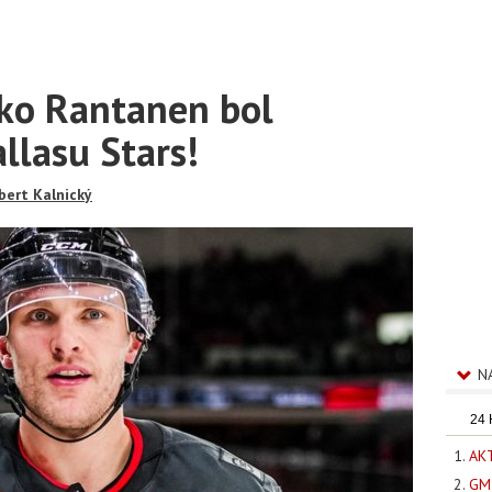
ko Rantanen bol
llasu Stars!
bert Kalnický
N
24
AKT
GM 