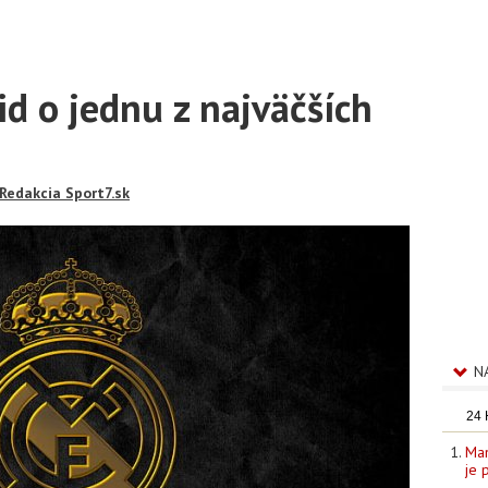
id o jednu z najväčších
Redakcia Sport7.sk
N
24
Man
je 