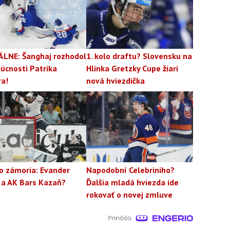
ÁLNE: Šanghaj rozhodol
1. kolo draftu? Slovensku na
úcnosti Patrika
Hlinka Gretzky Cupe žiari
ra!
nová hviezdička
o zámoria: Evander
Napodobní Celebriniho?
 a AK Bars Kazaň?
Ďalšia mladá hviezda ide
rokovať o novej zmluve