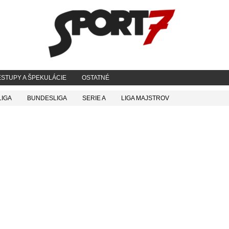
STUPY A ŠPEKULÁCIE
OSTATNÉ
LIGA
BUNDESLIGA
SERIE A
LIGA MAJSTROV