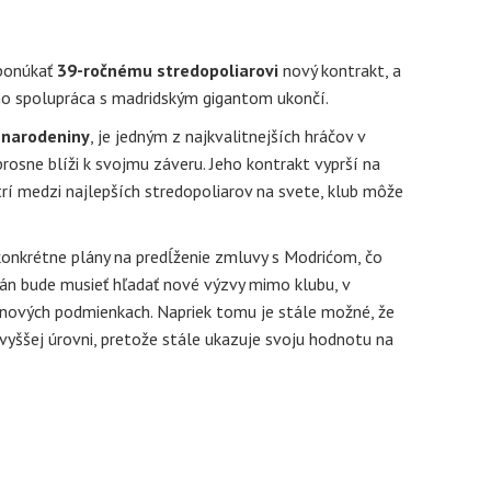
 ponúkať
39-ročnému stredopoliarovi
nový kontrakt, a
eho spolupráca s madridským gigantom ukončí.
 narodeniny
, je jedným z najkvalitnejších hráčov v
úprosne blíži k svojmu záveru. Jeho kontrakt vyprší na
atrí medzi najlepších stredopoliarov na svete, klub môže
 konkrétne plány na predĺženie zmluvy s Modrićom, čo
án bude musieť hľadať nové výzvy mimo klubu, v
 nových podmienkach. Napriek tomu je stále možné, že
jvyššej úrovni, pretože stále ukazuje svoju hodnotu na