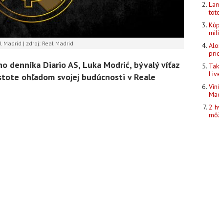
Lam
tot
Kúp
mil
l Madrid | zdroj: Real Madrid
Alo
pri
eho denníka
Diario AS
,
Luka Modrić
, bývalý víťaz
Tak
Liv
istote ohľadom svojej budúcnosti v
Reale
Vin
Mad
2 h
môž