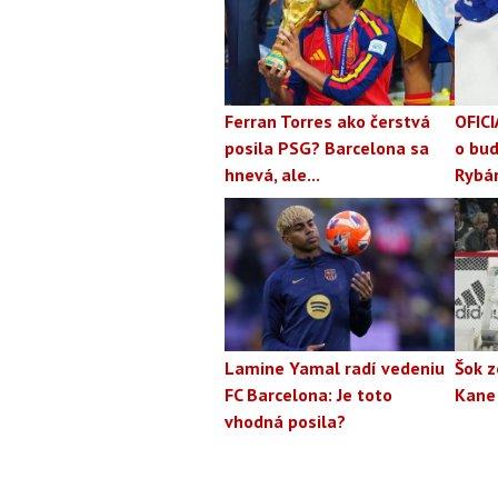
Ferran Torres ako čerstvá
OFICI
posila PSG? Barcelona sa
o bud
hnevá, ale...
Rybá
Lamine Yamal radí vedeniu
Šok z
FC Barcelona: Je toto
Kane
vhodná posila?