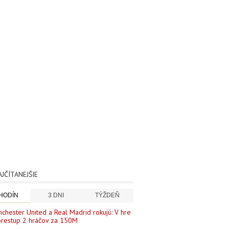
AJČÍTANEJŠIE
 HODÍN
3 DNI
TÝŽDEŇ
chester United a Real Madrid rokujú: V hre
prestup 2 hráčov za 150M