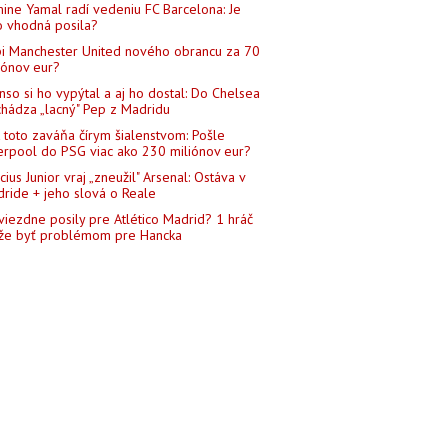
ine Yamal radí vedeniu FC Barcelona: Je
o vhodná posila?
i Manchester United nového obrancu za 70
iónov eur?
nso si ho vypýtal a aj ho dostal: Do Chelsea
chádza „lacný" Pep z Madridu
 toto zaváňa čírym šialenstvom: Pošle
erpool do PSG viac ako 230 miliónov eur?
icius Junior vraj „zneužil" Arsenal: Ostáva v
ride + jeho slová o Reale
viezdne posily pre Atlético Madrid? 1 hráč
e byť problémom pre Hancka