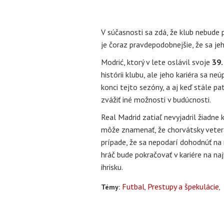
V súčasnosti sa zdá, že klub nebude
je čoraz pravdepodobnejšie, že sa j
Modrić, ktorý v lete oslávil svoje
39.
histórii klubu, ale jeho kariéra sa ne
konci tejto sezóny, a aj keď stále p
zvážiť iné možnosti v budúcnosti.
Real Madrid zatiaľ nevyjadril žiadne
môže znamenať, že chorvátsky veter
prípade, že sa nepodarí dohodnúť na
hráč bude pokračovať v kariére na na
ihrisku.
Futbal
Prestupy a špekulácie
Témy: