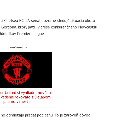
nti Chelsea FC a Arsenal pozorne sledujú situáciu okolo
 Gordona, ktorý patrí v drese konkurenčného Newcastlu
rídelníkov Premier League.
odporúčame tiež:
r United si vyhliadol nového
: Vedenie rokovalo s Delapom
priamo v meste
ho odmietajú predať pod cenu. To je zároveň dôvod,