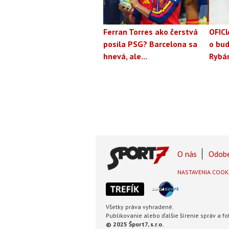
Ferran Torres ako čerstvá
OFICI
posila PSG? Barcelona sa
o bud
hnevá, ale...
Rybá
Footer
O nás
Odobe
Footer
NASTAVENIA COOK
Menu
Všetky práva vyhradené.
Publikovanie alebo ďalšie šírenie správ a 
© 2025 Šport7, s.r.o.