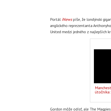
Portál
iNews
píše, že londýnski giga
anglického reprezentanta Anthonyho
United medzi jedného z najlepších k
Mancheste
útočníka
Gordon môže odísť, ale The Magpies 