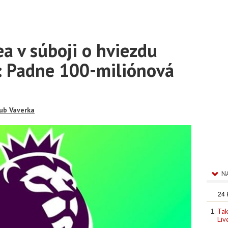
ea v súboji o hviezdu
: Padne 100-miliónová
ub Vaverka
N
24
Tak
Liv