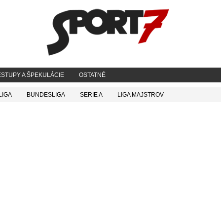
STUPY A ŠPEKULÁCIE
OSTATNÉ
LIGA
BUNDESLIGA
SERIE A
LIGA MAJSTROV