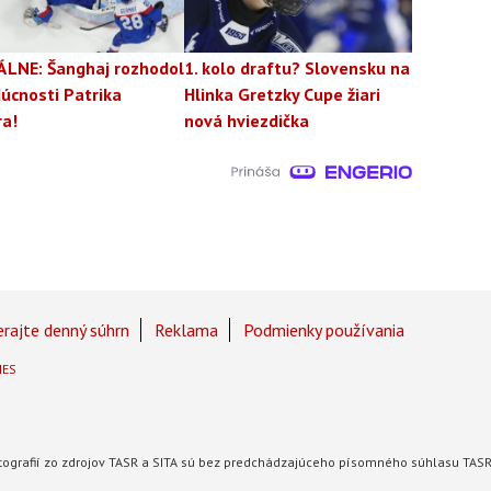
ÁLNE: Šanghaj rozhodol
1. kolo draftu? Slovensku na
úcnosti Patrika
Hlinka Gretzky Cupe žiari
ra!
nová hviezdička
rajte denný súhrn
Reklama
Podmienky používania
IES
fotografií zo zdrojov TASR a SITA sú bez predchádzajúceho písomného súhlasu TAS