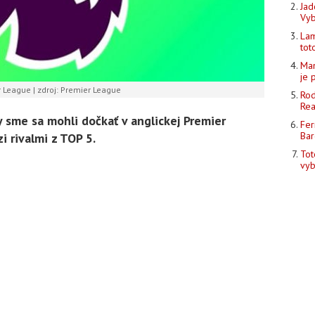
Jad
Vyb
Lam
tot
Man
je 
 League | zdroj: Premier League
Rod
Rea
sme sa mohli dočkať v anglickej Premier
Fer
Bar
 rivalmi z TOP 5.
Tot
vyb