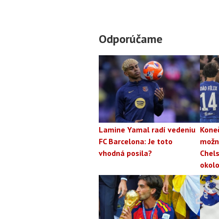
Odporúčame
Lamine Yamal radí vedeniu
Koneč
FC Barcelona: Je toto
možno
vhodná posila?
Chels
okolo