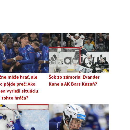
ne môže hrať, ale
Šok zo zámoria: Evander
 pôjde preč: Ako
Kane a AK Bars Kazaň?
ea vyrieši situáciu
 tohto hráča?