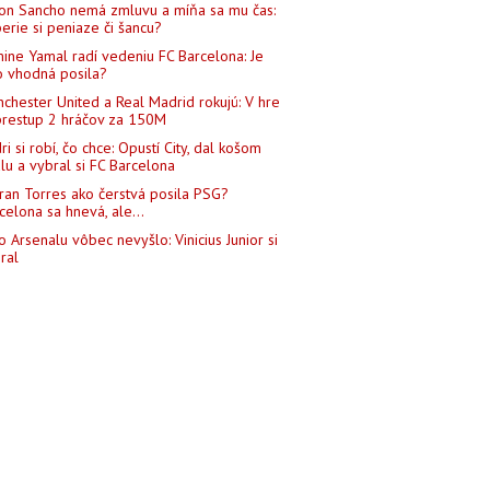
on Sancho nemá zmluvu a míňa sa mu čas:
erie si peniaze či šancu?
ine Yamal radí vedeniu FC Barcelona: Je
o vhodná posila?
chester United a Real Madrid rokujú: V hre
prestup 2 hráčov za 150M
ri si robí, čo chce: Opustí City, dal košom
lu a vybral si FC Barcelona
ran Torres ako čerstvá posila PSG?
celona sa hnevá, ale...
o Arsenalu vôbec nevyšlo: Vinicius Junior si
ral