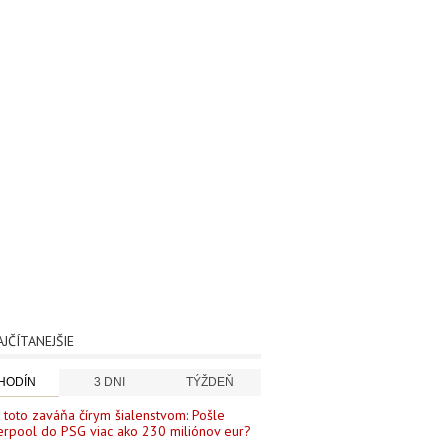
AJČÍTANEJŠIE
 HODÍN
3 DNI
TÝŽDEŇ
 toto zaváňa čírym šialenstvom: Pošle
erpool do PSG viac ako 230 miliónov eur?