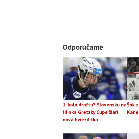
Odporúčame
1. kolo draftu? Slovensku na
Šok z
Hlinka Gretzky Cupe žiari
Kane
nová hviezdička