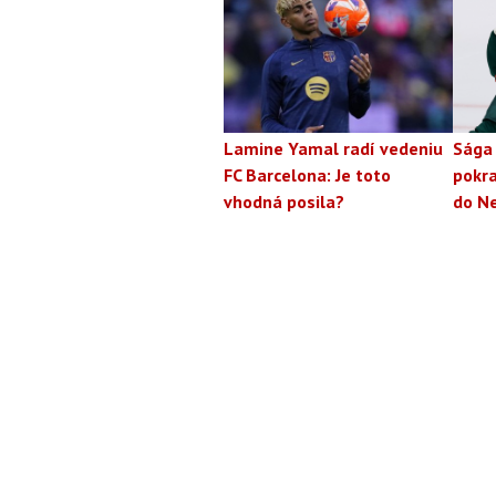
Lamine Yamal radí vedeniu
Sága
FC Barcelona: Je toto
pokra
vhodná posila?
do N
Footer
O nás
Odobe
Footer
NASTAVENIA COOK
Menu