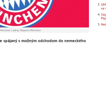
GM 
na 
Ság
Pôj
Neč
Mníchov | zdroj: Bayern Mníchov
r je spájaný s možným odchodom do nemeckého