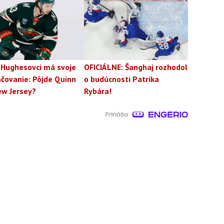
 Hughesovci má svoje
OFICIÁLNE: Šanghaj rozhodol
čovanie: Pôjde Quinn
o budúcnosti Patrika
ew Jersey?
Rybára!
rajte denný súhrn
Reklama
Podmienky používania
IES