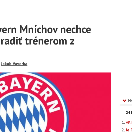
ayern Mníchov nechce
adiť trénerom z
:
Jakub Vaverka
N
24
AKT
Je 