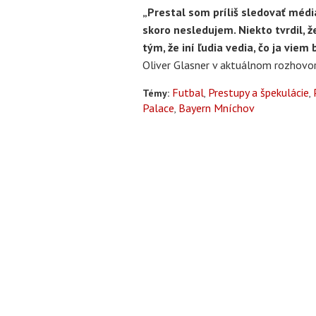
„Prestal som príliš sledovať médiá
skoro nesledujem. Niekto tvrdil,
tým, že iní ľudia vedia, čo ja viem
Oliver Glasner v aktuálnom rozhovo
Futbal
Prestupy a špekulácie
Témy:
Palace
Bayern Mníchov