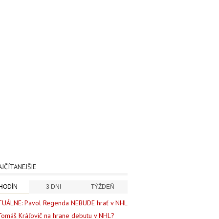
AJČÍTANEJŠIE
 HODÍN
3 DNI
TÝŽDEŇ
UÁLNE: Pavol Regenda NEBUDE hrať v NHL
Tomáš Kráľovič na hrane debutu v NHL?