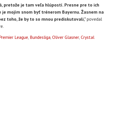
, pretože je tam veľa hlúpostí. Presne pre to ich
 že je mojím snom byť trénerom Bayernu. Žasnem na
 bez toho, že by to so mnou prediskutovali,"
povedal
re.
Premier League
Bundesliga
Oliver Glasner
Crystal