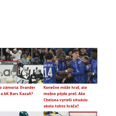
o zámoria: Evander
Konečne môže hrať, ale
 a AK Bars Kazaň?
možno pôjde preč: Ako
Chelsea vyrieši situáciu
okolo tohto hráča?