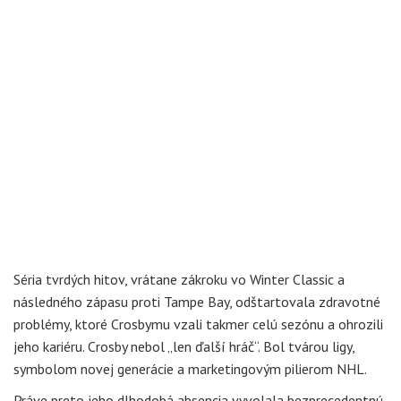
Séria tvrdých hitov, vrátane zákroku vo Winter Classic a
následného zápasu proti Tampe Bay, odštartovala zdravotné
problémy, ktoré Crosbymu vzali takmer celú sezónu a ohrozili
jeho kariéru. Crosby nebol „len ďalší hráč“. Bol tvárou ligy,
symbolom novej generácie a marketingovým pilierom NHL.
Práve preto jeho dlhodobá absencia vyvolala bezprecedentnú