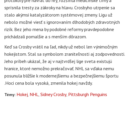
protokoly pre návrat do hry, rozšírila medicínske tímy a
sprísnila tresty za zákroky na hlavu. Crosbyho utrpenie sa
stalo akýmsi katalyzátorom systémovej zmeny. Ligu už
nebolo možné viesť s ignorovaním dlhodobých zdravotných
rizík. Bez jeho mena by podobné reformy pravdepodobne
prichádzali pomalšie a s menším dôrazom.
Keď sa Crosby vrátil na ľad, nikdy už nebol len výnimočným
hokejistom. Stal sa symbolom zraniteľnosti aj zodpovednosti.
Jeho príbeh ukázal, že aj v najtvrdšej lige sveta existujú
hranice, ktoré nemožno prekračovať. NHL sa vďaka nemu
posunula bližšie k modernejšiemu a bezpečnejšiemu športu
.Hoci cena bola vysoká, zmenila hokej navždy.
Hokej
NHL
Sidney Crosby
Pittsburgh Penguins
Témy: