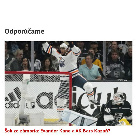
Odporúčame
Šok zo zámoria: Evander Kane a AK Bars Kazaň?