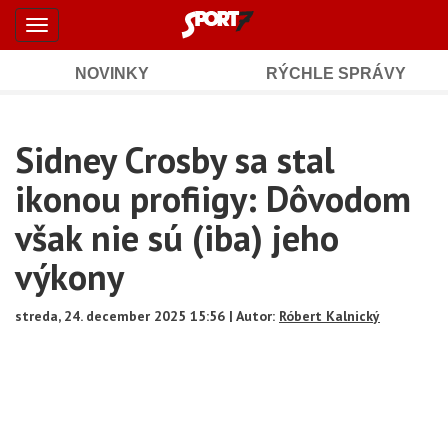
Šport7.sk
Skočiť
Toggle
na
-
navigation
hlavný
obsah
NOVINKY
RÝCHLE SPRÁVY
Športové
Mobile
Sub
spravodajstvo
Main
Sidney Crosby sa stal
Navigation
a
Content
ikonou profiigy: Dôvodom
výsledky
však nie sú (iba) jeho
výkony
streda, 24. december 2025 15:56 | Autor:
Róbert Kalnický