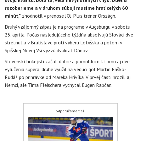
rozoberieme a v druhom súboji musíme hrať celých 60
minút,"
zhodnotil v prenose JOJ Plus tréner Országh.
Druhý vzájomný zápas je na programe v Augsburgu v sobotu
25. apríla. Počas nasledujúceho týždňa absolvujú Slováci dve
stretnutia v Bratislave proti výberu Lotyšska a potom v
Spišskej Novej Vsi vyzvú dvakrát Dánov.
Slovenskí hokejisti začali dobre a pomohli im k tomu aj dve
vylúčenia súpera, druhé využil na vedúci gól Martin Faško-
Rudáš po prihrávke od Mareka Hrivíka. V prvej časti hrozili aj
Nemci, ale Tima Fleischera vychytal Eugen Rabčan.
odporúčame tiež: