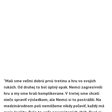
"Mali sme veľmi dobrú prvú tretinu a hru vo svojich
rukách. Od druhej to bol úplný opak. Nemci zagresívnili
hru a my sme hrali komplikovane. V tretej sme chceli
niečo spraviť výsledkom, ale Nemci si to postrážili. Na
medzinárodnom poli nemôžeme nikdy poľaviť, každý má
svoju kvalitu. Bolo ta, veľa nevynútených chýb. Duel si