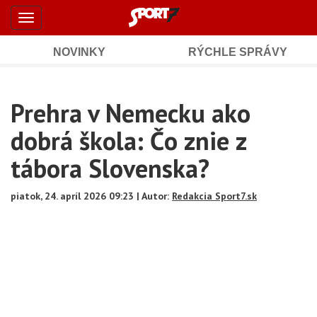
Šport7.sk
Skočiť
Toggle
na
-
navigation
hlavný
obsah
NOVINKY
RÝCHLE SPRÁVY
Športové
Mobile
Sub
spravodajstvo
Main
Prehra v Nemecku ako
Navigation
a
Content
dobrá škola: Čo znie z
výsledky
tábora Slovenska?
piatok, 24. apríl 2026 09:23 | Autor:
Redakcia Sport7.sk