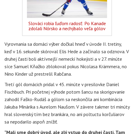
Slováci robia ľuďom radosť: Po Kanade
zdolali Nórsko a nechýbalo veľa gólov
Vyrovnania sa domáci výber dočkal hneď v úvode II. tretiny,
keď v 16. sekunde skóroval Elis Hede a začínalo sa odznova. V
druhej časti boli aktívnejší nemeckí hokejisti a v 27. minúte
síce Samuel Kňažko zblokoval pokus Nicolasa Krämmera, no
Nino Kinder už prestrelil Rabčana.
Tretí gól domácich pridal v 45. minúte v presilovke Daniel
Fischbuch. Pri početnej výhode potom šancu na skorigovanie
zahodil Faško-Rudáš a gólom sa neskončila ani kombinácia
Jakuba Minárika s Aurelom Naušom. V závere takmer tri minúty
hral slovenský tím bez brankára, no ani poltuctu korčuliarov
sa nepodarilo aspoň znížiť.
"Mali sme dobrý úvod, ale zlý vstup do druhej časti. Tam