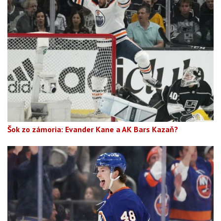
Šok zo zámoria: Evander Kane a AK Bars Kazaň?