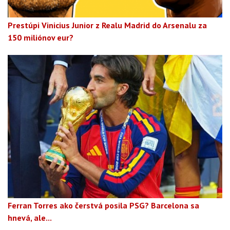
Prestúpi Vinicius Junior z Realu Madrid do Arsenalu za
150 miliónov eur?
Ferran Torres ako čerstvá posila PSG? Barcelona sa
hnevá, ale...