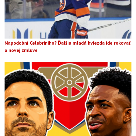
Napodobní Celebriniho? Ďalšia mladá hviezda ide rokovať
o novej zmluve