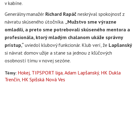
v kabíne.
Generálny manažér
Richard Rapáč
neskrýval spokojnosť z
návratu skúseného útočníka.
„Mužstvo sme výrazne
omladili, a preto sme potrebovali skúseného mentora a
profesionála, ktorý mladým chalanom ukáže správny
prístup,“
uviedol klubový funkcionár. Klub verí, že
Lapšanský
si návrat domov užije a stane sa jednou z kľúčových
osobností tímu v novej sezóne.
Hokej
TIPSPORT liga
Adam Lapšanský
HK Dukla
Témy:
Trenčín
HK Spišská Nová Ves