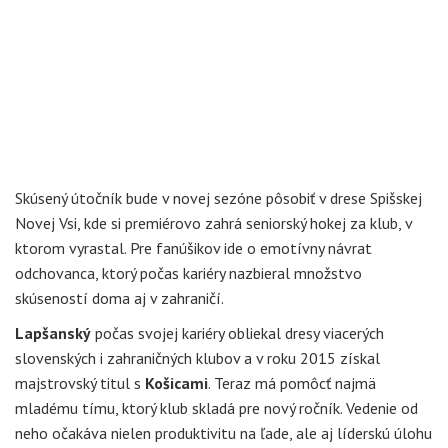
Skúsený útočník bude v novej sezóne pôsobiť v drese Spišskej
Novej Vsi, kde si premiérovo zahrá seniorský hokej za klub, v
ktorom vyrastal. Pre fanúšikov ide o emotívny návrat
odchovanca, ktorý počas kariéry nazbieral množstvo
skúseností doma aj v zahraničí.
Lapšanský
počas svojej kariéry obliekal dresy viacerých
slovenských i zahraničných klubov a v roku 2015 získal
majstrovský titul s
Košicami
. Teraz má pomôcť najmä
mladému tímu, ktorý klub skladá pre nový ročník. Vedenie od
neho očakáva nielen produktivitu na ľade, ale aj líderskú úlohu