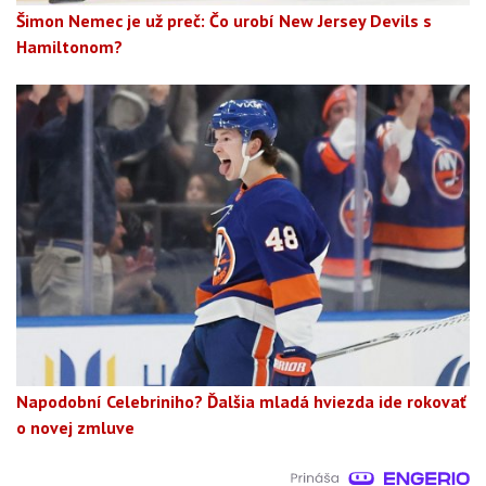
Šimon Nemec je už preč: Čo urobí New Jersey Devils s
Hamiltonom?
Napodobní Celebriniho? Ďalšia mladá hviezda ide rokovať
o novej zmluve