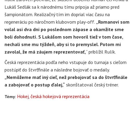
Lukáš Sedlák sa k národnému tímu pripoja až priamo pred
šampionátom. Realizačný tím im doprial viac času na
regeneráciu po náročnom klubovom play-off.
„Romanovi som
volal asi dva dni po poslednom zápase a okamžite sme
boli dohodnutí. S Lukášom som hovoril tiež v tom čase,
nechali sme mu týždeň, aby si to premyslel. Potom mi
zavolal, že má záujem reprezentovať,
“ priblížil Rulík.
Česká reprezentácia podľa neho vstupuje do turnaja s cieľom
postúpiť do štvrťfinále a následne bojovať o medaily.
„Nemôžeme mať iný cieľ, než prebojovať sa do štvrťfinále
a zabojovať o postup ďalej,“
skonštatoval český tréner.
Hokej
česká hokejová reprezentácia
Témy: