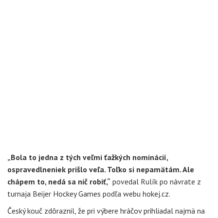
„Bola to jedna z tých veľmi ťažkých nominácií,
ospravedlneniek prišlo veľa. Toľko si nepamätám. Ale
chápem to, nedá sa nič robiť,“
povedal Rulík po návrate z
turnaja Beijer Hockey Games podľa webu hokej.cz.
Český kouč zdôraznil, že pri výbere hráčov prihliadal najmä na