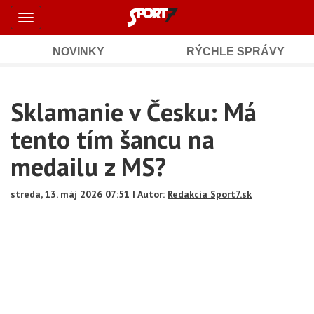
Šport7.sk
Skočiť
Toggle
na
-
navigation
hlavný
obsah
NOVINKY
RÝCHLE SPRÁVY
Športové
Mobile
Sub
spravodajstvo
Main
Sklamanie v Česku: Má
Navigation
a
Content
tento tím šancu na
výsledky
medailu z MS?
streda, 13. máj 2026 07:51 | Autor:
Redakcia Sport7.sk