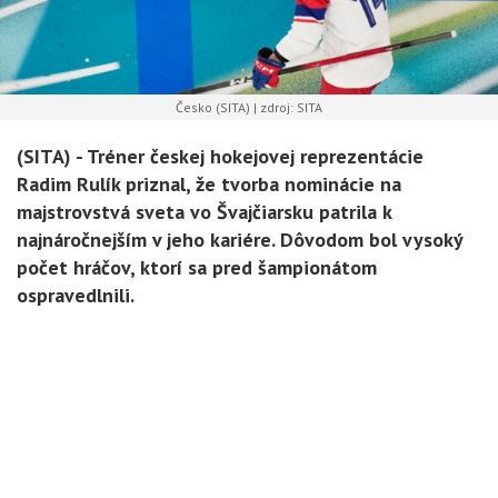
Česko (SITA) | zdroj: SITA
(SITA) -
Tréner českej hokejovej reprezentácie
Radim Rulík priznal, že tvorba nominácie na
majstrovstvá sveta vo Švajčiarsku patrila k
najnáročnejším v jeho kariére. Dôvodom bol vysoký
počet hráčov, ktorí sa pred šampionátom
ospravedlnili.