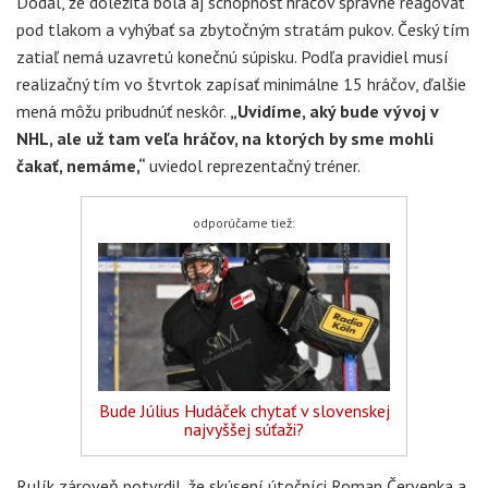
Dodal, že dôležitá bola aj schopnosť hráčov správne reagovať
pod tlakom a vyhýbať sa zbytočným stratám pukov. Český tím
zatiaľ nemá uzavretú konečnú súpisku. Podľa pravidiel musí
realizačný tím vo štvrtok zapísať minimálne 15 hráčov, ďalšie
mená môžu pribudnúť neskôr.
„Uvidíme, aký bude vývoj v
NHL, ale už tam veľa hráčov, na ktorých by sme mohli
čakať, nemáme,“
uviedol reprezentačný tréner.
odporúčame tiež:
Bude Július Hudáček chytať v slovenskej
najvyššej súťaži?
Rulík zároveň potvrdil, že skúsení útočníci Roman Červenka a