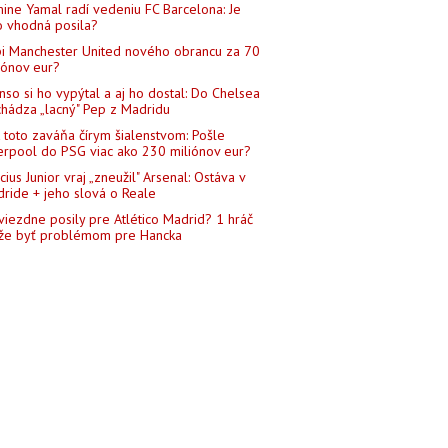
ine Yamal radí vedeniu FC Barcelona: Je
o vhodná posila?
i Manchester United nového obrancu za 70
iónov eur?
nso si ho vypýtal a aj ho dostal: Do Chelsea
chádza „lacný" Pep z Madridu
 toto zaváňa čírym šialenstvom: Pošle
erpool do PSG viac ako 230 miliónov eur?
icius Junior vraj „zneužil" Arsenal: Ostáva v
ride + jeho slová o Reale
viezdne posily pre Atlético Madrid? 1 hráč
e byť problémom pre Hancka