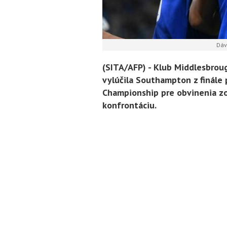
Dávi
(SITA/AFP) -
Klub Middlesbroug
vylúčila Southampton z finále 
Championship pre obvinenia zo 
konfrontáciu.