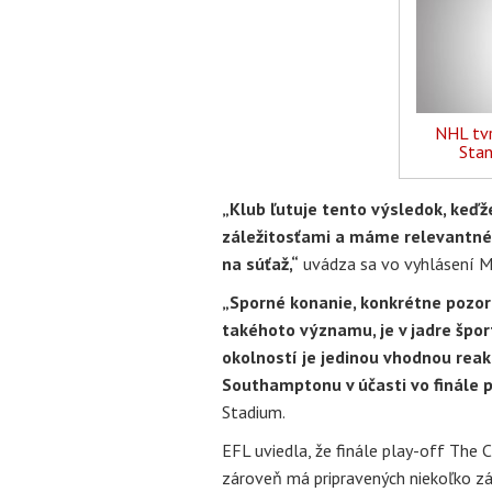
NHL tvr
Stan
„Klub ľutuje tento výsledok, keď
záležitosťami a máme relevantné 
na súťaž,“
uvádza sa vo vyhlásení M
„Sporné konanie, konkrétne pozo
takéhoto významu, je v jadre šport
okolností je jedinou vhodnou reak
Southamptonu v účasti vo finále 
Stadium.
EFL uviedla, že finále play-off The 
zároveň má pripravených niekoľko zá