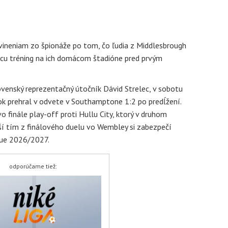
vineniam zo špionáže po tom, čo ľudia z Middlesbrough
úcu tréning na ich domácom štadióne pred prvým
ovenský reprezentačný útočník Dávid Strelec, v sobotu
k prehral v odvete v Southamptone 1:2 po predĺžení.
finále play-off proti Hullu City, ktorý v druhom
jší tím z finálového duelu vo Wembley si zabezpečí
gue 2026/2027.
odporúčame tiež: