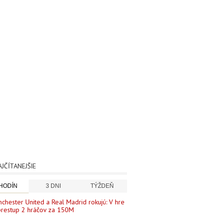
AJČÍTANEJŠIE
 HODÍN
3 DNI
TÝŽDEŇ
chester United a Real Madrid rokujú: V hre
prestup 2 hráčov za 150M