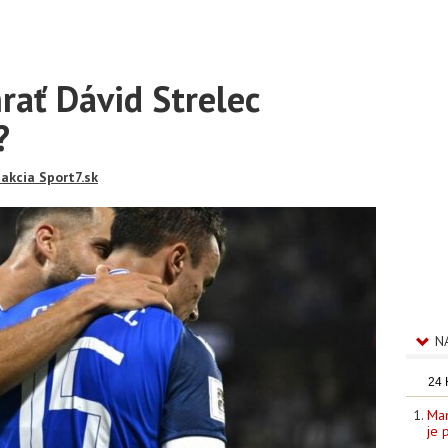
ať Dávid Strelec
?
akcia Sport7.sk
N
24
Man
je 