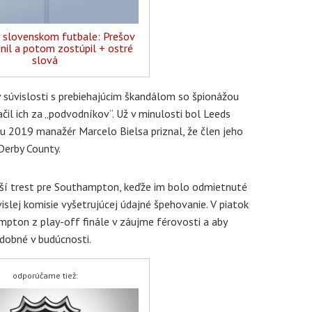
v slovenskom futbale: Prešov
nil a potom zostúpil + ostré
slová
 súvislosti s prebiehajúcim škandálom so špionážou
il ich za „podvodníkov“. Už v minulosti bol Leeds
u 2019 manažér Marcelo Bielsa priznal, že člen jeho
Derby County.
jší trest pre Southampton, keďže im bolo odmietnuté
islej komisie vyšetrujúcej údajné špehovanie. V piatok
mpton z play-off finále v záujme férovosti a aby
odobné v budúcnosti.
odporúčame tiež: