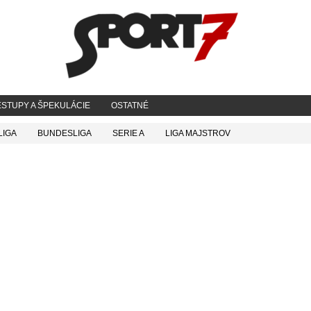
STUPY A ŠPEKULÁCIE
OSTATNÉ
LIGA
BUNDESLIGA
SERIE A
LIGA MAJSTROV