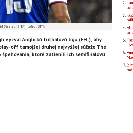
Lam
tot
Kúp
mil
d Strelec (SITA) | zdroj: SITA
Alo
pri
h vyzval Anglickú futbalovú ligu (EFL), aby
Tak
Liv
play-off tamojšej druhej najvyššej súťaže The
Vin
špehovania, ktoré zatienili ich semifinálovú
Mad
2 h
môž