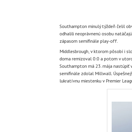
Southampton minulý týždeň čelil ob
odhalili neoprávnenú osobu natáčaj
zápasom semifinále play-off.
Middlesbrough, v ktorom pôsobí i sl
doma remizoval 0:0 a potom v utoro
Southampton má 23. mája nastúpiť vo 
semifinále zdolal Millwall. Úspešne
lukratívnu miestenku v Premier Lea