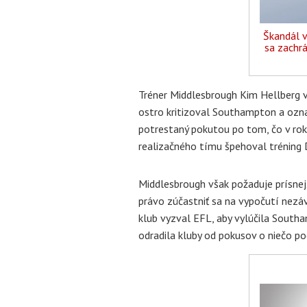
Škandál 
sa zachrá
Tréner Middlesbrough Kim Hellberg v
ostro kritizoval Southampton a označ
potrestaný pokutou po tom, čo v rok
realizačného tímu špehoval tréning 
Middlesbrough však požaduje prísne
právo zúčastniť sa na vypočutí nezáv
klub vyzval EFL, aby vylúčila Southa
odradila kluby od pokusov o niečo p