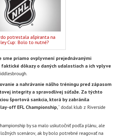
do potrestala ašpiranta na
ley Cup: Bolo to nutné?
že sme priamo ovplyvnení prejednávanými
faktické dôkazy o daných udalostiach a ich vplyve
iddlesbrough.
rovanie a nahrávanie nášho tréningu pred zápasom
ovej integrity a spravodlivej súťaže. Za týchto
ciou športová sankcia, ktorá by zabránila
play-off EFL Championship,
“ dodal klub z Riverside
Championship by sa malo uskutočniť podľa plánu, ale
ložných scenárov, ak by bolo potrebné reagovať na