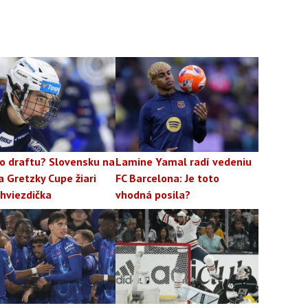
lo draftu? Slovensku na
Lamine Yamal radí vedeniu
a Gretzky Cupe žiari
FC Barcelona: Je toto
hviezdička
vhodná posila?