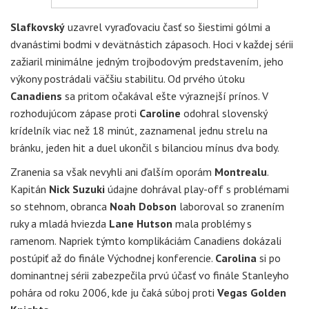
Slafkovský
uzavrel vyraďovaciu časť so šiestimi gólmi a
dvanástimi bodmi v devätnástich zápasoch. Hoci v každej sérii
zažiaril minimálne jedným trojbodovým predstavením, jeho
výkony postrádali väčšiu stabilitu. Od prvého útoku
Canadiens
sa pritom očakával ešte výraznejší prínos. V
rozhodujúcom zápase proti
Caroline
odohral slovenský
krídelník viac než 18 minút, zaznamenal jednu strelu na
bránku, jeden hit a duel ukončil s bilanciou mínus dva body.
Zranenia sa však nevyhli ani ďalším oporám
Montrealu
.
Kapitán
Nick Suzuki
údajne dohrával play-off s problémami
so stehnom, obranca
Noah Dobson
laboroval so zranením
ruky a mladá hviezda
Lane Hutson
mala problémy s
ramenom. Napriek týmto komplikáciám Canadiens dokázali
postúpiť až do finále Východnej konferencie.
Carolina
si po
dominantnej sérii zabezpečila prvú účasť vo finále Stanleyho
pohára od roku 2006, kde ju čaká súboj proti
Vegas Golden