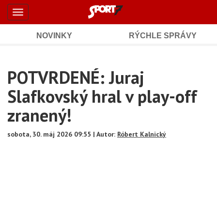
Šport7.sk
Skočiť
Toggle
na
-
navigation
hlavný
obsah
NOVINKY
RÝCHLE SPRÁVY
Športové
Mobile
Sub
spravodajstvo
Main
POTVRDENÉ: Juraj
Navigation
a
Content
Slafkovský hral v play-off
výsledky
zranený!
sobota, 30. máj 2026 09:55 | Autor:
Róbert Kalnický