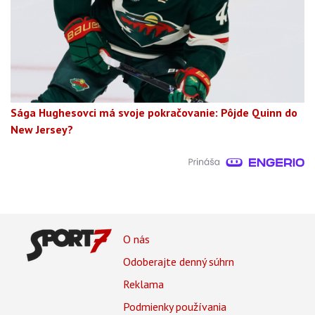
Sága Hughesovci má svoje pokračovanie: Pôjde Quinn do
New Jersey?
Footer
O nás
Footer
Odoberajte denný súhrn
Menu
Reklama
Podmienky používania