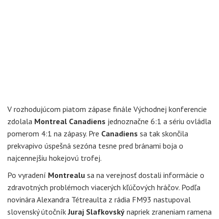
V rozhodujúcom piatom zápase finále Východnej konferencie
zdolala
Montreal Canadiens
jednoznačne 6:1 a sériu ovládla
pomerom 4:1 na zápasy. Pre
Canadiens
sa tak skončila
prekvapivo úspešná sezóna tesne pred bránami boja o
najcennejšiu hokejovú trofej.
Po vyradení
Montrealu
sa na verejnosť dostali informácie o
zdravotných problémoch viacerých kľúčových hráčov. Podľa
novinára Alexandra Tétreaulta z rádia FM93 nastupoval
slovenský útočník
Juraj Slafkovský
napriek zraneniam ramena