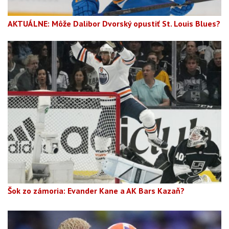
AKTUÁLNE: Môže Dalibor Dvorský opustiť St. Louis Blues?
Šok zo zámoria: Evander Kane a AK Bars Kazaň?