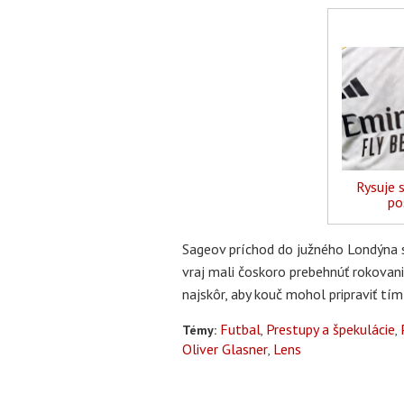
Rysuje 
po
Sageov príchod do južného Londýna s
vraj mali čoskoro prebehnúť rokovan
najskôr, aby kouč mohol pripraviť tím
Futbal
Prestupy a špekulácie
Témy:
Oliver Glasner
Lens