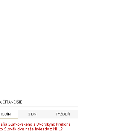
AJČÍTANEJŠIE
 HODÍN
3 DNI
TÝŽDEŇ
áňa Slafkovského s Dvorským: Prekoná
to Slovák dve naše hviezdy z NHL?