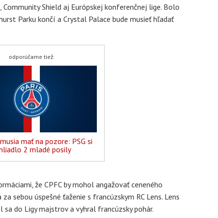
 Community Shield aj Európskej konferenčnej lige. Bolo
lhurst Parku končí a Crystal Palace bude musieť hľadať
odporúčame tiež:
 musia mať na pozore: PSG si
hliadlo 2 mladé posily
nformáciami, že CPFC by mohol angažovať ceneného
 za sebou úspešné ťaženie s francúzskym RC Lens. Lens
l sa do Ligy majstrov a vyhral francúzsky pohár.