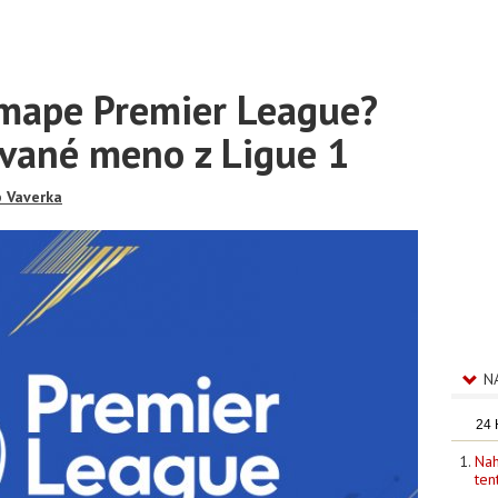
 mape Premier League?
ávané meno z Ligue 1
b Vaverka
N
24
Nah
ten