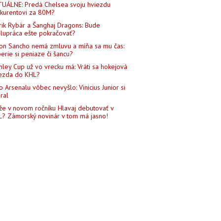
UÁLNE: Predá Chelsea svoju hviezdu
kurentovi za 80M?
rik Rybár a Šanghaj Dragons: Bude
lupráca ešte pokračovať?
on Sancho nemá zmluvu a míňa sa mu čas:
erie si peniaze či šancu?
nley Cup už vo vrecku má: Vráti sa hokejová
ezda do KHL?
o Arsenalu vôbec nevyšlo: Vinicius Junior si
ral
e v novom ročníku Hlavaj debutovať v
? Zámorský novinár v tom má jasno!