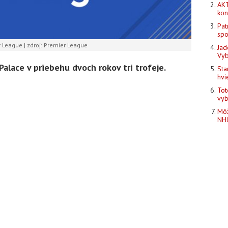
AKT
kon
Pat
spo
 League | zdroj: Premier League
Jad
Vyb
 Palace v priebehu dvoch rokov tri trofeje.
Sta
hvi
Tot
vyb
Môž
NHL