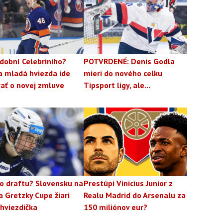
dobní Celebriniho?
POTVRDENÉ: Denis Godla
a mladá hviezda ide
mieri do nového celku
ať o novej zmluve
Tipsport ligy, ale...
lo draftu? Slovensku na
Prestúpi Vinicius Junior z
a Gretzky Cupe žiari
Realu Madrid do Arsenalu za
hviezdička
150 miliónov eur?