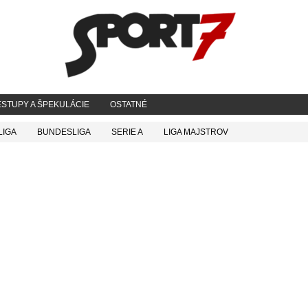
STUPY A ŠPEKULÁCIE
OSTATNÉ
LIGA
BUNDESLIGA
SERIE A
LIGA MAJSTROV