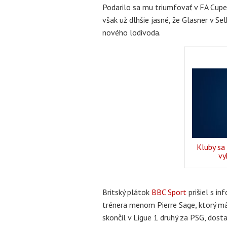
Podarilo sa mu triumfovať v FA Cupe,
však už dlhšie jasné, že Glasner v Se
nového lodivoda.
Kluby sa
vy
Britský plátok
BBC Sport
prišiel s i
trénera menom Pierre Sage, ktorý má
skončil v Ligue 1 druhý za PSG, dosta