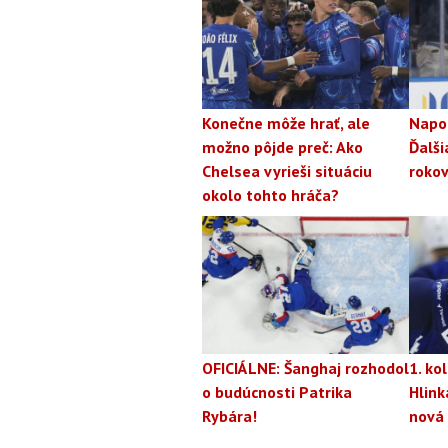
Konečne môže hrať, ale
Napo
možno pôjde preč: Ako
Ďalši
Chelsea vyrieši situáciu
rokov
okolo tohto hráča?
OFICIÁLNE: Šanghaj rozhodol
1. ko
o budúcnosti Patrika
Hlink
Rybára!
nová 