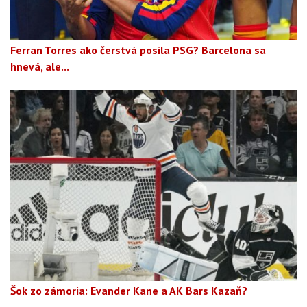
Ferran Torres ako čerstvá posila PSG? Barcelona sa
hnevá, ale...
Šok zo zámoria: Evander Kane a AK Bars Kazaň?