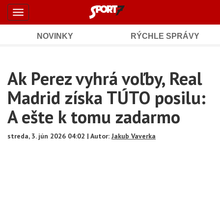
Šport7.sk
Skočiť
Toggle
na
-
navigation
hlavný
obsah
NOVINKY
RÝCHLE SPRÁVY
Športové
Mobile
Sub
spravodajstvo
Main
Ak Perez vyhrá voľby, Real
Navigation
a
Content
Madrid získa TÚTO posilu:
výsledky
A ešte k tomu zadarmo
streda, 3. jún 2026 04:02 | Autor:
Jakub Vaverka