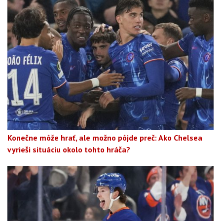
Konečne môže hrať, ale možno pôjde preč: Ako Chelsea
vyrieši situáciu okolo tohto hráča?