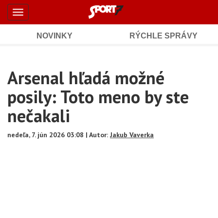
Šport7.sk
Skočiť
Toggle
na
-
navigation
hlavný
obsah
NOVINKY
RÝCHLE SPRÁVY
Športové
Mobile
Sub
spravodajstvo
Main
Arsenal hľadá možné
Navigation
a
Content
posily: Toto meno by ste
výsledky
nečakali
nedeľa, 7. jún 2026 03:08 | Autor:
Jakub Vaverka