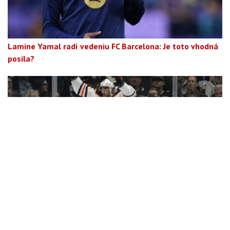
Lamine Yamal radí vedeniu FC Barcelona: Je toto vhodná
posila?
Šok zo zámoria: Evander Kane a AK Bars Kazaň?