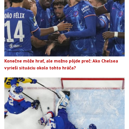
Konečne môže hrať, ale možno pôjde preč: Ako Chelsea
vyrieši situáciu okolo tohto hráča?