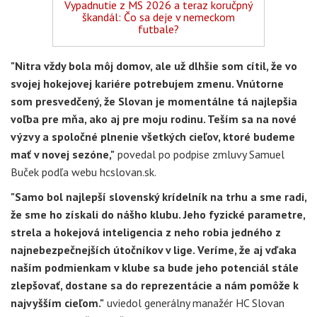
Vypadnutie z MS 2026 a teraz koručpný
škandál: Čo sa deje v nemeckom
futbale?
"Nitra vždy bola môj domov, ale už dlhšie som cítil, že vo
svojej hokejovej kariére potrebujem zmenu. Vnútorne
som presvedčený, že Slovan je momentálne tá najlepšia
voľba pre mňa, ako aj pre moju rodinu. Teším sa na nové
výzvy a spoločné plnenie všetkých cieľov, ktoré budeme
mať v novej sezóne,"
povedal po podpise zmluvy Samuel
Buček podľa webu hcslovan.sk.
"Samo bol najlepší slovenský krídelník na trhu a sme radi,
že sme ho získali do nášho klubu. Jeho fyzické parametre,
strela a hokejová inteligencia z neho robia jedného z
najnebezpečnejších útočníkov v lige. Veríme, že aj vďaka
naším podmienkam v klube sa bude jeho potenciál stále
zlepšovať, dostane sa do reprezentácie a nám pomôže k
najvyšším cieľom."
uviedol generálny manažér HC Slovan