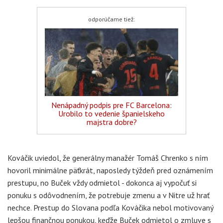
odporúčame tiež:
Nenápadný podpis pre FC Barcelona:
Urobilo to vedenie španielskeho
majstra dobre?
Kováčik uviedol, že generálny manažér Tomáš Chrenko s ním
hovoril minimálne päťkrát, naposledy týždeň pred oznámením
prestupu, no Buček vždy odmietol - dokonca aj vypočuť si
ponuku s odôvodnením, že potrebuje zmenu a v Nitre už hrať
nechce. Prestup do Slovana podľa Kováčika nebol motivovaný
lepšou finančnou ponukou, keďže Buček odmietol o zmluve s