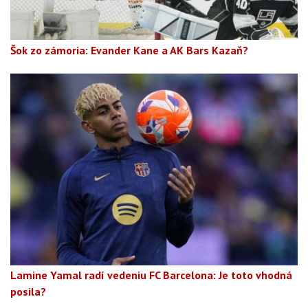
Šok zo zámoria: Evander Kane a AK Bars Kazaň?
Lamine Yamal radí vedeniu FC Barcelona: Je toto vhodná
posila?