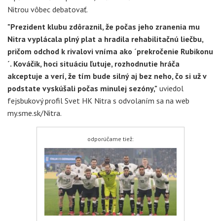
Nitrou vôbec debatovať.
"Prezident klubu zdôraznil, že počas jeho zranenia mu
Nitra vyplácala plný plat a hradila rehabilitačnú liečbu,
pričom odchod k rivalovi vníma ako ´prekročenie Rubikonu
´. Kováčik, hoci situáciu ľutuje, rozhodnutie hráča
akceptuje a verí, že tím bude silný aj bez neho, čo si už v
podstate vyskúšali počas minulej sezóny,"
uviedol
fejsbukový profil Svet HK Nitra s odvolaním sa na web
my.sme.sk/Nitra.
odporúčame tiež: