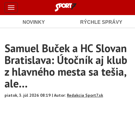
Šport7.sk
Skočiť
Toggle
na
-
navigation
hlavný
obsah
NOVINKY
RÝCHLE SPRÁVY
Športové
Mobile
Sub
spravodajstvo
Main
Samuel Buček a HC Slovan
Navigation
a
Content
Bratislava: Útočník aj klub
výsledky
z hlavného mesta sa tešia,
ale...
piatok, 3. júl 2026 08:19 | Autor:
Redakcia Sport7.sk