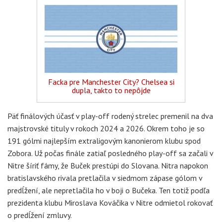
Facka pre Manchester City? Chelsea si
dupla, takto to nepôjde
Päť finálových účasť v play-off rodený strelec premenil na dva
majstrovské tituly v rokoch 2024 a 2026. Okrem toho je so
191 gólmi najlepším extraligovým kanonierom klubu spod
Zobora. Už počas finále zatiaľ posledného play-off sa začali v
Nitre šíriť fámy, že Buček prestúpi do Slovana. Nitra napokon
bratislavského rivala pretlačila v siedmom zápase gólom v
predĺžení, ale nepretlačila ho v boji o Bučeka. Ten totiž podľa
prezidenta klubu Miroslava Kováčika v Nitre odmietol rokovať
o predĺžení zmluvy.