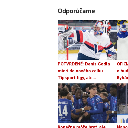
Odporúčame
POTVRDENÉ: Denis Godla
OFICI
mieri do nového celku
o bud
Tipsport ligy, ale...
Rybá
Konečne môže hrať, ale
Napo