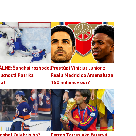
ÁLNE: Šanghaj rozhodol
Prestúpi Vinicius Junior z
úcnosti Patrika
Realu Madrid do Arsenalu za
ra!
150 miliónov eur?
dobní Celebriniho?
Ferran Torres ako čerstvá