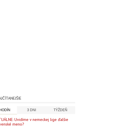
AJČÍTANEJŠIE
 HODÍN
3 DNI
TÝŽDEŇ
UÁLNE: Uvidíme v nemeckej lige ďalšie
venské meno?