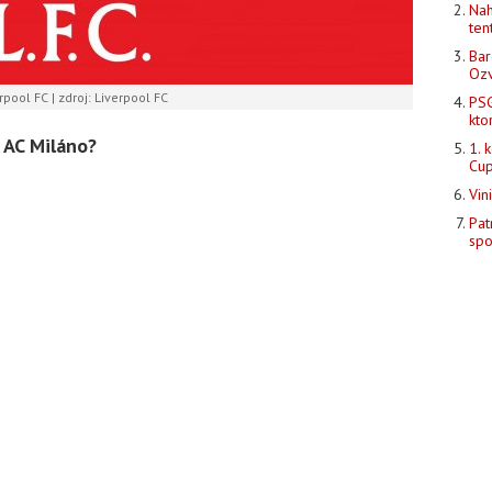
Nah
ten
Bar
Ozv
rpool FC | zdroj: Liverpool FC
PSG
kto
u AC Miláno?
1. 
Cup
Vin
Pat
spo