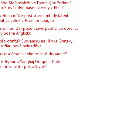
áňa Slafkovského s Dvorským: Prekoná
to Slovák dve naše hviezdy z NHL?
celona môže prísť o svoj mladý talent:
al sa celok z Premier League
 si musí dať pozor: Liverpool chce obrancu,
rý pozná Anglicko
kolo draftu? Slovensku na Hlinka Gretzky
e žiari nová hviezdička
icius a Arsenal: Ako to celé dopadne?
rik Rybár a Šanghaj Dragons: Bude
lupráca ešte pokračovať?