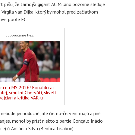
t píšu, že tamojší gigant AC Miláno pozorne sleduje
Virgila van Dijka, ktorý by mohol pred začiatkom
Liverpoole FC.
odporúčame tiež:
ou na MS 2026! Ronaldo aj
lej, smutní Chorváti, skvelí
ajčiari a kritika VAR-u
a nebude jednoduché, ale čierno-červení majú aj iné
ranjes, mohol by prísť niekto z partie Gonçalo Inácio
ce) či António Silva (Benfica Lisabon).