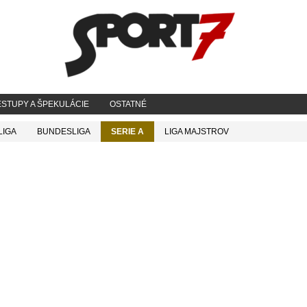
STUPY A ŠPEKULÁCIE
OSTATNÉ
LIGA
BUNDESLIGA
SERIE A
LIGA MAJSTROV