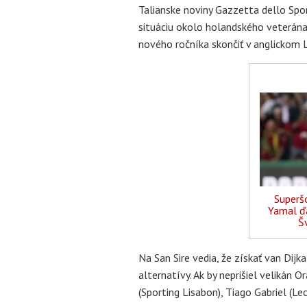
Talianske noviny Gazzetta dello Spor
situáciu okolo holandského veterána 
nového ročníka skončiť v anglickom 
Superš
Yamal ďa
Šv
Na San Sire vedia, že získať van Dijk
alternatívy. Ak by neprišiel velikán O
(Sporting Lisabon), Tiago Gabriel (Lec