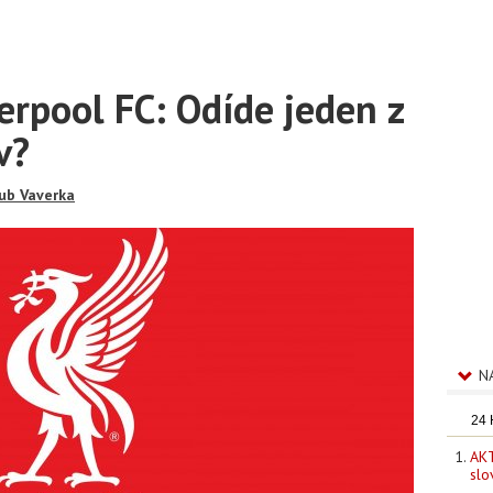
erpool FC: Odíde jeden z
v?
ub Vaverka
N
24
AKT
slo