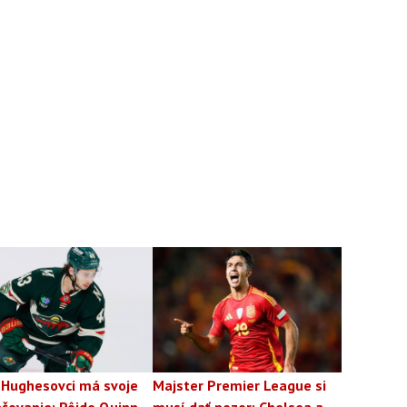
 Hughesovci má svoje
Majster Premier League si