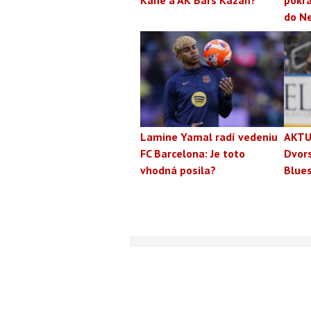
Kane a AK Bars Kazaň?
pokra
do N
Lamine Yamal radí vedeniu
AKTU
FC Barcelona: Je toto
Dvors
vhodná posila?
Blue
Footer
O nás
Odobe
Footer
NASTAVENIA COOK
Menu