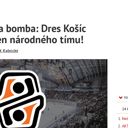
ia bomba: Dres Košíc
len národného tímu!
t Kalnický
N
24
Neč
AKT