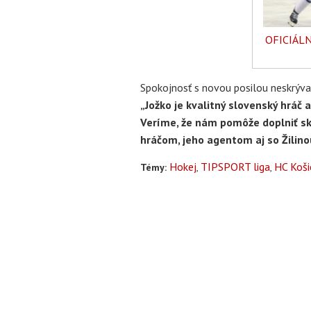
OFICIÁLNE
Spokojnosť s novou posilou neskrýv
„Jožko je kvalitný slovenský hráč 
Veríme, že nám pomôže doplniť skl
hráčom, jeho agentom aj so Žilino
Hokej
TIPSPORT liga
HC Koši
Témy: