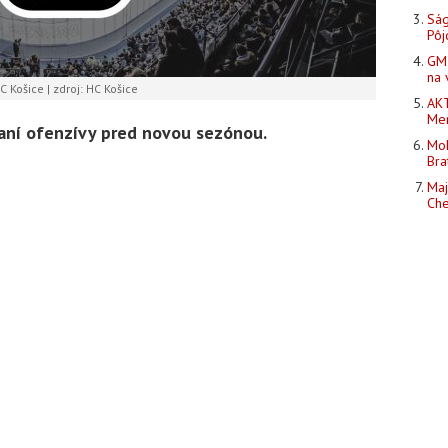
Ság
Pôj
GM 
na 
C Košice | zdroj: HC Košice
AKT
Men
vaní ofenzívy pred novou sezónou.
Moh
Bra
Maj
Che