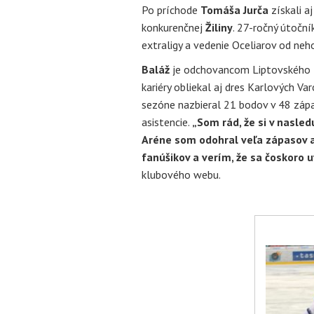
Po príchode
Tomáša Jurča
získali a
konkurenčnej
Žiliny
. 27-ročný útoční
extraligy a vedenie Oceliarov od neh
Baláž
je odchovancom Liptovského Mi
kariéry obliekal aj dres Karlových Var
sezóne nazbieral 21 bodov v 48 zápas
asistencie.
„Som rád, že si v nasled
Aréne som odohral veľa zápasov a
fanúšikov a verím, že sa čoskoro 
klubového webu.