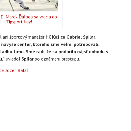
: Marek Ďaloga sa vracia do
Tipsport ligy!
al ani športový manažér
HC Košice Gabriel Spilar
.
a navyše center, ktorého sme veľmi potrebovali.
adbu tímu. Sme radi, že sa podarilo nájsť dohodu s
u,“
uviedol
Spilar
po oznámení prestupu.
ce
Jozef Baláž