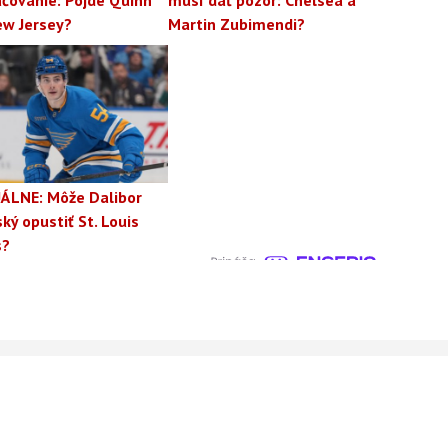
čovanie: Pôjde Quinn
musí dať pozor: Chelsea a
ew Jersey?
Martin Zubimendi?
ÁLNE: Môže Dalibor
ký opustiť St. Louis
s?
rajte denný súhrn
Reklama
Podmienky používania
IES