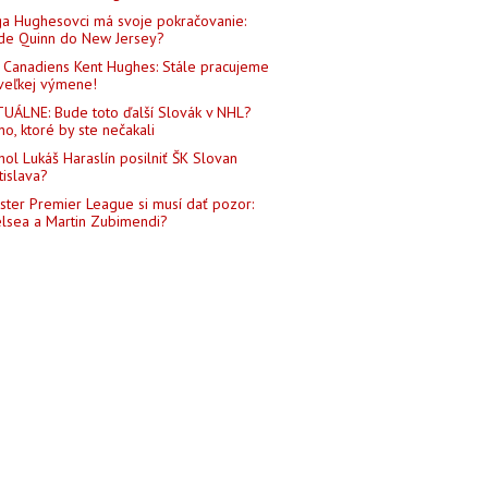
a Hughesovci má svoje pokračovanie:
de Quinn do New Jersey?
Canadiens Kent Hughes: Stále pracujeme
veľkej výmene!
UÁLNE: Bude toto ďalší Slovák v NHL?
o, ktoré by ste nečakali
ol Lukáš Haraslín posilniť ŠK Slovan
tislava?
ster Premier League si musí dať pozor:
lsea a Martin Zubimendi?