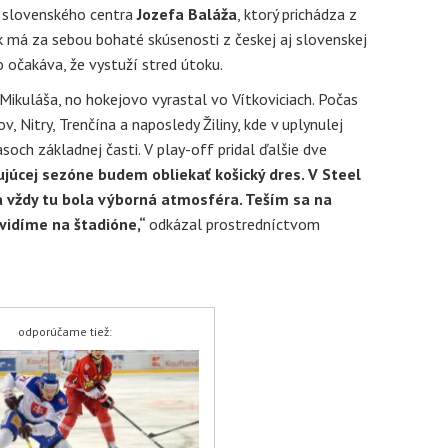
j slovenského centra
Jozefa Baláža
, ktorý prichádza z
k má za sebou bohaté skúsenosti z českej aj slovenskej
o očakáva, že vystuží stred útoku.
kuláša, no hokejovo vyrastal vo Vítkoviciach. Počas
ov, Nitry, Trenčína a naposledy Žiliny, kde v uplynulej
och základnej časti. V play-off pridal ďalšie dve
ujúcej sezóne budem obliekať košický dres. V Steel
 vždy tu bola výborná atmosféra. Teším sa na
uvidíme na štadióne,“
odkázal prostredníctvom
odporúčame tiež: