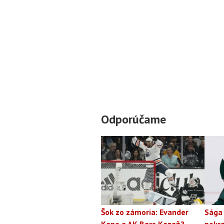
Odporúčame
Šok zo zámoria: Evander
Sága