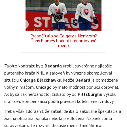
Prepočítalo sa Calgary s Nemcom?
Ťahy Flames hodnotí renomované
meno
Takýto kontrakt by z
Bedarda
urobil suverénne najlepšie
plateného hráča
NHL
a zároveň by výrazne skomplikoval
situáciu
Chicaga Blackhawks
. Keďže
Bedard
je obmedzene
voľným hráčom,
Chicago
by malo možnosť ponuku dorovnať.
Ak by sa tak nerozhodlo, získalo by od
Pittsburghu
vysokú
draftovú kompenzáciu podľa pravidiel kolektívnej zmluvy.
Treba však zdôrazniť, že zatiaľ ide iba o zákulisné špekulácie a
žiadna oficiálna ponuka nebola predložená. Napriek tomu
správy okamžite rozvírili diskusie medzi fanúšikmi aj