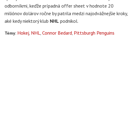
odborníkmi, keďže prípadná offer sheet v hodnote 20
miliónov dolárov ročne by patrila medzi najodvážnejšie kroky,
aké kedy niektorý klub
NHL
podnikol.
Hokej
NHL
Connor Bedard
Pittsburgh Penguins
Témy: