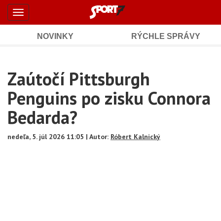
Šport7.sk
Skočiť
Toggle
na
-
navigation
hlavný
obsah
NOVINKY
RÝCHLE SPRÁVY
Športové
Mobile
Sub
spravodajstvo
Main
Zaútočí Pittsburgh
Navigation
a
Content
Penguins po zisku Connora
výsledky
Bedarda?
nedeľa, 5. júl 2026 11:05 | Autor:
Róbert Kalnický