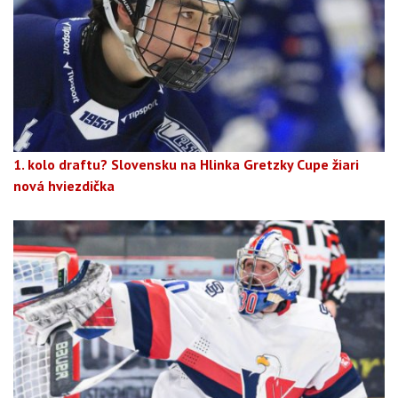
1. kolo draftu? Slovensku na Hlinka Gretzky Cupe žiari
nová hviezdička