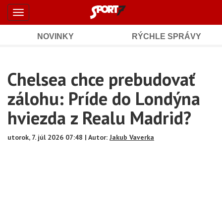
Šport7.sk
Skočiť
Toggle
na
-
navigation
hlavný
obsah
NOVINKY
RÝCHLE SPRÁVY
Športové
Mobile
Sub
spravodajstvo
Main
Chelsea chce prebudovať
Navigation
a
Content
zálohu: Príde do Londýna
výsledky
hviezda z Realu Madrid?
utorok, 7. júl 2026 07:48 | Autor:
Jakub Vaverka