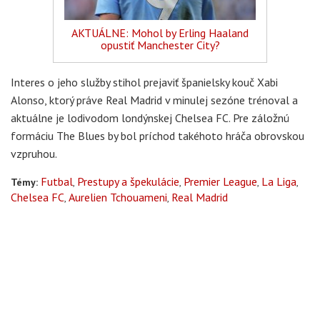
AKTUÁLNE: Mohol by Erling Haaland
opustiť Manchester City?
Interes o jeho služby stihol prejaviť španielsky kouč Xabi
Alonso, ktorý práve Real Madrid v minulej sezóne trénoval a
aktuálne je lodivodom londýnskej Chelsea FC. Pre záložnú
formáciu The Blues by bol príchod takéhoto hráča obrovskou
vzpruhou.
Futbal
Prestupy a špekulácie
Premier League
La Liga
Témy:
Chelsea FC
Aurelien Tchouameni
Real Madrid