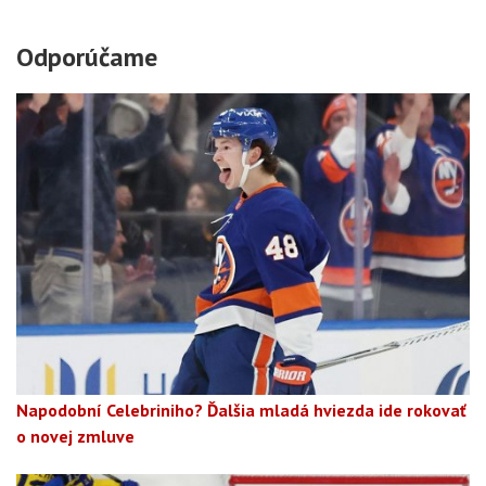
Odporúčame
Napodobní Celebriniho? Ďalšia mladá hviezda ide rokovať
o novej zmluve