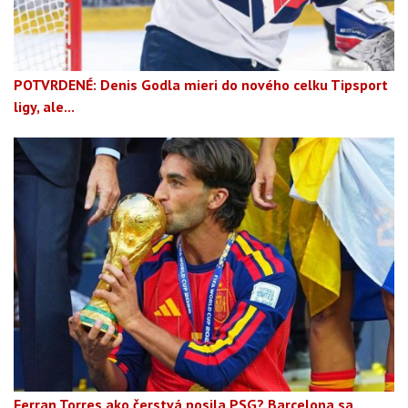
POTVRDENÉ: Denis Godla mieri do nového celku Tipsport
ligy, ale...
Ferran Torres ako čerstvá posila PSG? Barcelona sa