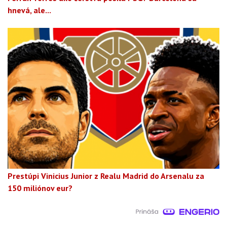
hnevá, ale...
Prestúpi Vinicius Junior z Realu Madrid do Arsenalu za
150 miliónov eur?