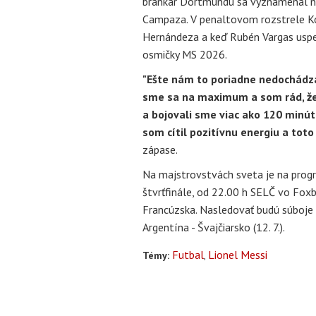
brankár Dortmundu sa vyznamenal na
Campaza. V penaltovom rozstrele K
Hernándeza a keď Rubén Vargas uspel
osmičky MS 2026.
"Ešte nám to poriadne nedochádza,
sme sa na maximum a som rád, že
a bojovali sme viac ako 120 minút
som cítil pozitívnu energiu a toto
zápase.
Na majstrovstvách sveta je na progra
štvrťfinále, od 22.00 h SELČ vo Foxb
Francúzska. Nasledovať budú súboje Špa
Argentína - Švajčiarsko (12. 7.).
Futbal
Lionel Messi
Témy: