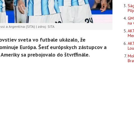
Ság
Pôj
GM 
na 
si a Argentína (SITA) | zdroj: SITA
AKT
Men
ovstiev sveta vo futbale ukázalo, že
AKT
dominuje Európa. Šesť európskych zástupcov a
Lou
 Ameriky sa prebojovalo do štvrťfinále.
Moh
Bra