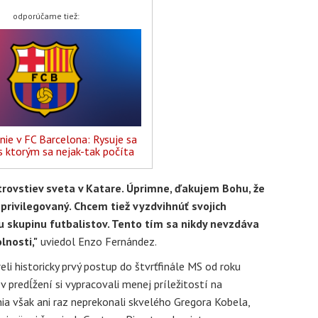
odporúčame tiež:
ie v FC Barcelona: Rysuje sa
s ktorým sa nejak-tak počíta
trovstiev sveta v Katare. Úprimne, ďakujem Bohu, že
 privilegovaný. Chcem tiež vyzdvihnúť svojich
skupinu futbalistov. Tento tím sa nikdy nevzdáva
lnosti,"
uviedol Enzo Fernández.
li historicky prvý postup do štvrťfinále MS od roku
v predĺžení si vypracovali menej príležitostí na
nia však ani raz neprekonali skvelého Gregora Kobela,