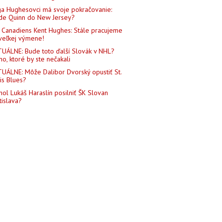
a Hughesovci má svoje pokračovanie:
de Quinn do New Jersey?
Canadiens Kent Hughes: Stále pracujeme
veľkej výmene!
UÁLNE: Bude toto ďalší Slovák v NHL?
o, ktoré by ste nečakali
UÁLNE: Môže Dalibor Dvorský opustiť St.
is Blues?
ol Lukáš Haraslín posilniť ŠK Slovan
tislava?