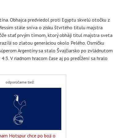
ína. Obhajca predviedol proti Egyptu skvelú otočku z
essim stále sníva o zisku štvrtého titulu majstra
ôže stať prvým tímom, ktorý obháji titul majstra sveta
razílii so zlatou generáciou okolo Pelého. Osmičku
m súperom Argentíny sa stalo Švajčiarsko po zvládnutom
 4:3. V riadnom hracom čase aj po predĺžení sa hralo
odporúčame tiež:
am Hotspur chce po boji o