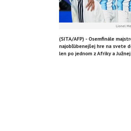
Lionel Mes
(SITA/AFP) -
Osemfinále majstr
najobľúbenejšej hre na svete 
len po jednom z Afriky a Južnej