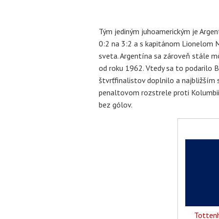
Tým jediným juhoamerickým je Argent
0:2 na 3:2 a s kapitánom Lionelom M
sveta. Argentína sa zároveň stále m
od roku 1962. Vtedy sa to podarilo B
štvrťfinalistov doplnilo a najbližší
penaltovom rozstrele proti Kolumbii
bez gólov.
Tottenh