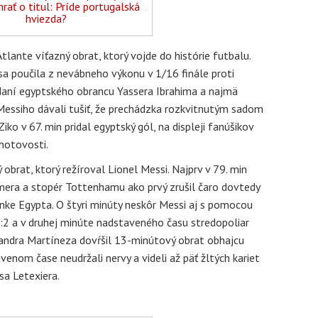
rať o titul: Príde portugalská
hviezda?
tlante víťazný obrat, ktorý vojde do histórie futbalu.
sa poučila z nevábneho výkonu v 1/16 finále proti
aní egyptského obrancu Yassera Ibrahima a najmä
essiho dávali tušiť, že prechádzka rozkvitnutým sadom
o v 67. min pridal egyptský gól, na displeji fanúšikov
ohotovosti.
obrat, ktorý režíroval Lionel Messi. Najprv v 79. min
omera a stopér Tottenhamu ako prvý zrušil čaro dovtedy
nke Egypta. O štyri minúty neskôr Messi aj s pomocou
2:2 a v druhej minúte nadstaveného času stredopoliar
andra Martíneza dovŕšil 13-minútový obrat obhajcu
venom čase neudržali nervy a videli až päť žltých kariet
sa Letexiera.