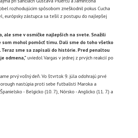
jmä pri šanciach Gustava Piuertu a Jamintona
obel rozhodujúcim spôsobom zneškodnil pokus Cucha
, európsky zástupca sa tešil z postupu do najlepšej
 ale sme v osmičke najlepších na svete. Snažili
 som mohol pomôcť tímu. Dali sme do toho všetko
. Teraz sme sa zapísali do histórie. Pred penaltou
 je odmena,"
uviedol Vargas v jednej z prvých reakcií po
me prvý voľný deň. Vo štvrtok 9. júla odohrajú prvé
orough nastúpia proti sebe futbalisti Maroka a
nielsko - Belgicko (10. 7.), Nórsko - Anglicko (11. 7.) a