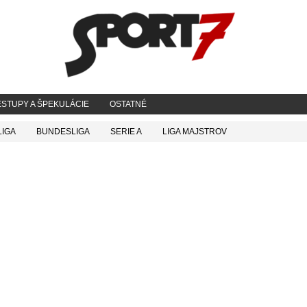
STUPY A ŠPEKULÁCIE
OSTATNÉ
LIGA
BUNDESLIGA
SERIE A
LIGA MAJSTROV