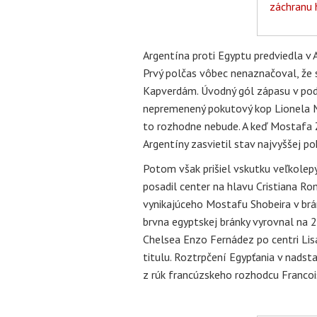
záchranu h
Argentína proti Egyptu predviedla v A
Prvý polčas vôbec nenaznačoval, že 
Kapverdám. Úvodný gól zápasu v pod
nepremenený pokutový kop Lionela M
to rozhodne nebude. A keď Mostafa Zik
Argentíny zasvietil stav najvyššej p
Potom však prišiel vskutku veľkolepý 
posadil center na hlavu Cristiana R
vynikajúceho Mostafu Shobeira v brá
brvna egyptskej bránky vyrovnal na 
Chelsea Enzo Fernádez po centri Lis
titulu. Roztrpčení Egypťania v nadsta
z rúk francúzskeho rozhodcu Francoi