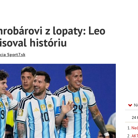
hrobárovi z lopaty: Leo
isoval históriu
cia Sport7.sk
N
24
Neč
AKT