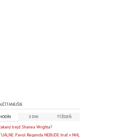
AJČÍTANEJŠIE
 HODÍN
3 DNI
TÝŽDEŇ
akaný trejd Shanea Wrighta?
UÁLNE: Pavol Regenda NEBUDE hrať v NHL