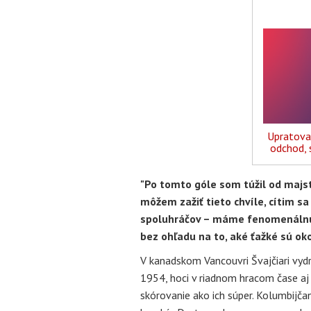
Upratovan
odchod, 
"Po tomto góle som túžil od majs
môžem zažiť tieto chvíle, cítim sa
spoluhráčov – máme fenomenálnu 
bez ohľadu na to, aké ťažké sú oko
V kanadskom Vancouvri Švajčiari vydre
1954, hoci v riadnom hracom čase aj 
skórovanie ako ich súper. Kolumbijča