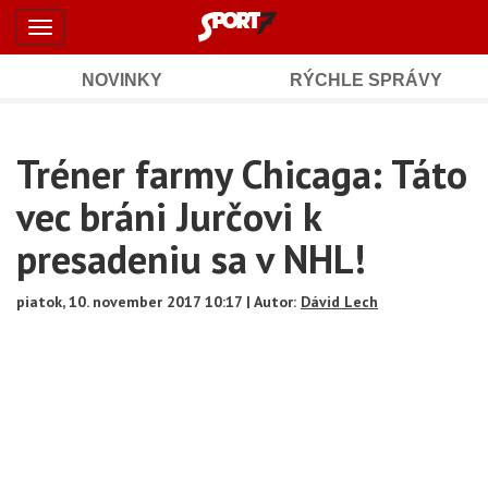
Šport7.sk
Skočiť
Toggle
na
-
navigation
hlavný
obsah
NOVINKY
RÝCHLE SPRÁVY
Športové
Mobile
Sub
spravodajstvo
Main
Tréner farmy Chicaga: Táto
Navigation
a
Content
vec bráni Jurčovi k
výsledky
presadeniu sa v NHL!
piatok, 10. november 2017 10:17 | Autor:
Dávid Lech