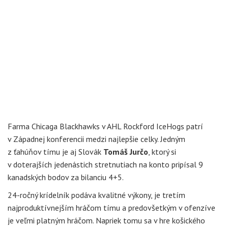
Farma Chicaga Blackhawks v AHL Rockford IceHogs patrí
v Západnej konferencii medzi najlepšie celky. Jedným
z ťahúňov tímu je aj Slovák
Tomáš Jurčo
, ktorý si
v doterajších jedenástich stretnutiach na konto pripísal 9
kanadských bodov za bilanciu 4+5.
24-ročný krídelník podáva kvalitné výkony, je tretím
najproduktívnejším hráčom tímu a predovšetkým v ofenzíve
je veľmi platným hráčom. Napriek tomu sa v hre košického