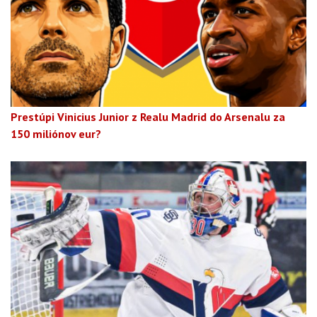
Prestúpi Vinicius Junior z Realu Madrid do Arsenalu za
150 miliónov eur?