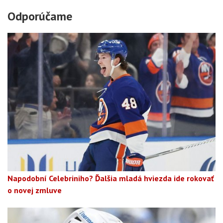
Odporúčame
Napodobní Celebriniho? Ďalšia mladá hviezda ide rokovať
o novej zmluve