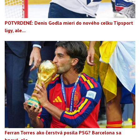
POTVRDENÉ: Denis Godla mieri do nového celku Tipsport
ligy, ale...
Ferran Torres ako čerstvá posila PSG? Barcelona sa