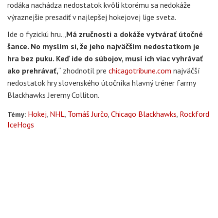
rodáka nachádza nedostatok kvôli ktorému sa nedokáže
výraznejšie presadiť v najlepšej hokejovej lige sveta.
Ide o fyzickú hru. „
Má zručnosti a dokáže vytvárať útočné
šance. No myslím si, že jeho najväčším nedostatkom je
hra bez puku. Keď ide do súbojov, musí ich viac vyhrávať
ako prehrávať,
“ zhodnotil pre
chicagotribune.com
najväčší
nedostatok hry slovenského útočníka hlavný tréner farmy
Blackhawks Jeremy Colliton.
Hokej
NHL
Tomáš Jurčo
Chicago Blackhawks
Rockford
Témy:
IceHogs