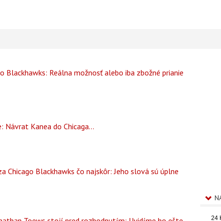
o Blackhawks: Reálna možnosť alebo iba zbožné prianie
: Návrat Kanea do Chicaga...
 za Chicago Blackhawks čo najskôr: Jeho slová sú úplne
N
24
nathan Toews stojí pred rozhodnutím: Uvidíme ho ešte