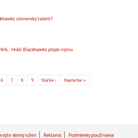
khawks slovenský talent?
HL: Hráči Blackhawks prijali výzvu
Page
6
Page
7
Page
8
Page
9
Ďalšia
Staršie ›
Posledná
Najstaršie ››
strana
strana
rajte denný súhrn
Reklama
Podmienky používania