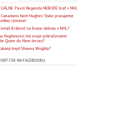
UÁLNE: Pavol Regenda NEBUDE hrať v NHL
Canadiens Kent Hughes: Stále pracujeme
veľkej výmene!
Tomáš Kráľovič na hrane debutu v NHL?
a Hughesovci má svoje pokračovanie:
de Quinn do New Jersey?
akaný trejd Shanea Wrighta?
PORT7.SK NA FACEBOOKU