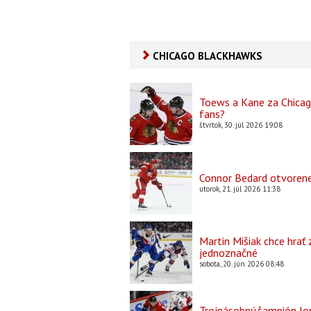
Main
CHICAGO BLACKHAWKS
Content
Toews a Kane za Chicag
fans?
štvrtok, 30. júl 2026 19:08
Connor Bedard otvorene
utorok, 21. júl 2026 11:38
Martin Mišiak chce hrať
jednoznačné
sobota, 20. jún 2026 08:48
Trojnásobný šampión Jo