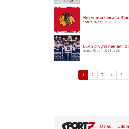
Ako vníma Chicago Blac
nedeľa, 26. apríl 2026 10:10
USA s prvými menami z N
sobota, 25. apríl 2026 11:26
Pagination
Aktuálna
1
Page
2
Page
3
Page
4
Page
5
stránka
Footer
O nás
Odobe