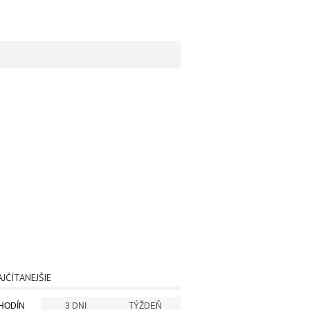
AJČÍTANEJŠIE
 HODÍN
3 DNI
TÝŽDEŇ