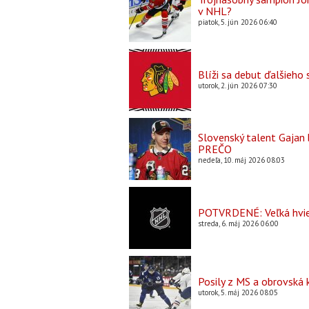
v NHL?
piatok, 5. jún 2026 06:40
Blíži sa debut ďalšieho
utorok, 2. jún 2026 07:30
Slovenský talent Gajan
PREČO
nedeľa, 10. máj 2026 08:03
POTVRDENÉ: Veľká hvie
streda, 6. máj 2026 06:00
Posily z MS a obrovská 
utorok, 5. máj 2026 08:05