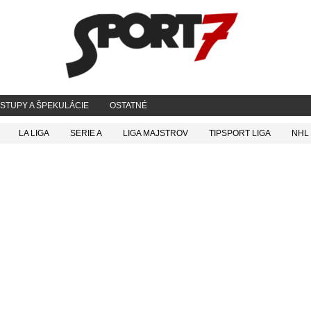
STUPY A ŠPEKULÁCIE
OSTATNÉ
LA LIGA
SERIE A
LIGA MAJSTROV
TIPSPORT LIGA
NHL