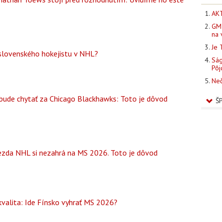
AKT
GM 
na 
Je 
 slovenského hokejistu v NHL?
Ság
Pôj
Neč
 bude chytať za Chicago Blackhawks: Toto je dôvod
Š
zda NHL si nezahrá na MS 2026. Toto je dôvod
kvalita: Ide Fínsko vyhrať MS 2026?