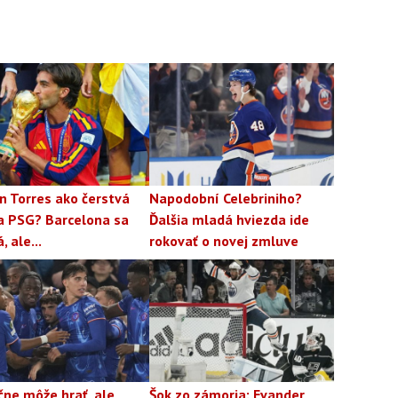
n Torres ako čerstvá
Napodobní Celebriniho?
a PSG? Barcelona sa
Ďalšia mladá hviezda ide
, ale...
rokovať o novej zmluve
ne môže hrať, ale
Šok zo zámoria: Evander