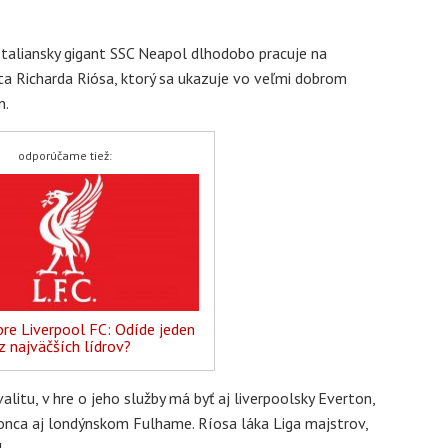
taliansky gigant SSC Neapol dlhodobo pracuje na
a Richarda Riósa, ktorý sa ukazuje vo veľmi dobrom
n.
odporúčame tiež:
re Liverpool FC: Odíde jeden
z najväčších lídrov?
alitu, v hre o jeho služby má byť aj liverpoolsky Everton,
onca aj londýnskom Fulhame. Ríosa láka Liga majstrov,
l.