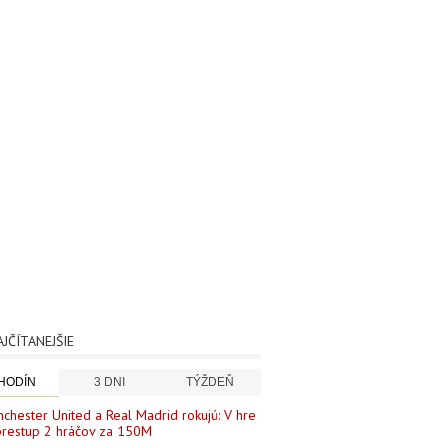
AJČÍTANEJŠIE
 HODÍN
3 DNI
TÝŽDEŇ
chester United a Real Madrid rokujú: V hre
prestup 2 hráčov za 150M