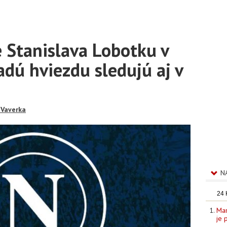
 Stanislava Lobotku v
dú hviezdu sledujú aj v
 Vaverka
N
24
Man
je 