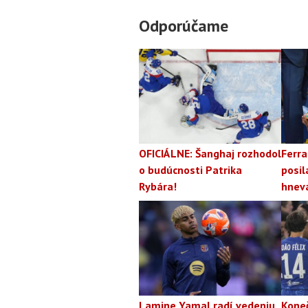
Odporúčame
OFICIÁLNE: Šanghaj rozhodol
Ferra
o budúcnosti Patrika
posil
Rybára!
hnevá
Lamine Yamal radí vedeniu
Koneč