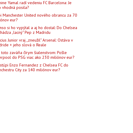
ine Yamal radí vedeniu FC Barcelona: Je
o vhodná posila?
i Manchester United nového obrancu za 70
iónov eur?
nso si ho vypýtal a aj ho dostal: Do Chelsea
chádza „lacný" Pep z Madridu
icius Junior vraj „zneužil" Arsenal: Ostáva v
ride + jeho slová o Reale
 toto zaváňa čírym šialenstvom: Pošle
erpool do PSG viac ako 230 miliónov eur?
stúpi Enzo Fernandez z Chelsea FC do
chestru City za 140 miliónov eur?