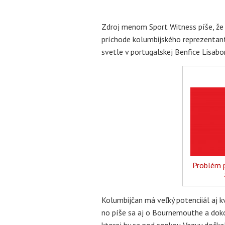
Zdroj menom Sport Witness píše, že 
príchode kolumbijského reprezentant
svetle v portugalskej Benfice Lisabo
Problém p
Kolumbijčan má veľký potenciiál aj kv
no píše sa aj o Bournemouthe a dok
ktorej by sa pod sopkou Vezuv dočka