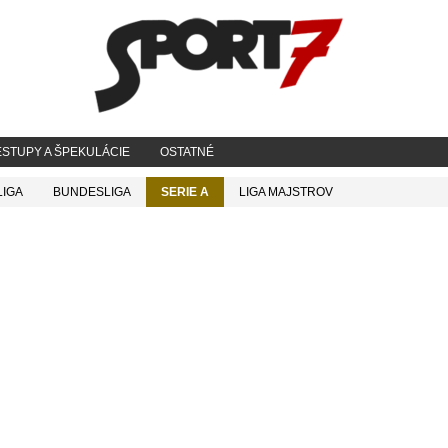
STUPY A ŠPEKULÁCIE
OSTATNÉ
LIGA
BUNDESLIGA
SERIE A
LIGA MAJSTROV