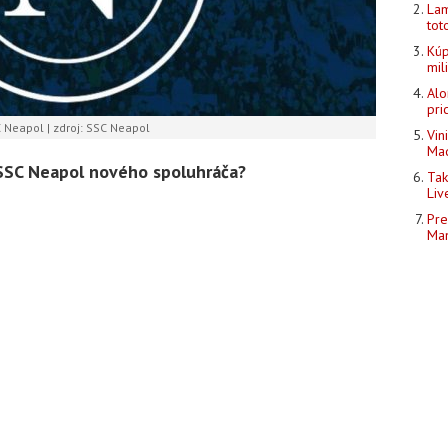
Lam
tot
Kúp
mil
Alo
pri
 Neapol | zdroj: SSC Neapol
Vin
Mad
SSC Neapol nového spoluhráča?
Tak
Liv
Pre
Man