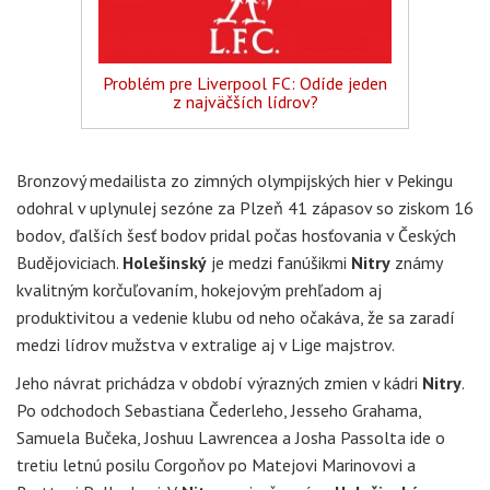
Problém pre Liverpool FC: Odíde jeden
z najväčších lídrov?
Bronzový medailista zo zimných olympijských hier v Pekingu
odohral v uplynulej sezóne za Plzeň 41 zápasov so ziskom 16
bodov, ďalších šesť bodov pridal počas hosťovania v Českých
Budějoviciach.
Holešinský
je medzi fanúšikmi
Nitry
známy
kvalitným korčuľovaním, hokejovým prehľadom aj
produktivitou a vedenie klubu od neho očakáva, že sa zaradí
medzi lídrov mužstva v extralige aj v Lige majstrov.
Jeho návrat prichádza v období výrazných zmien v kádri
Nitry
.
Po odchodoch Sebastiana Čederleho, Jesseho Grahama,
Samuela Bučeka, Joshuu Lawrencea a Josha Passolta ide o
tretiu letnú posilu Corgoňov po Matejovi Marinovovi a