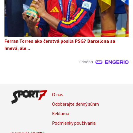
Ferran Torres ako čerstvá posila PSG? Barcelona sa
hnevá, ale...
Footer
O nás
Footer
Odoberajte denný súhrn
Menu
Reklama
Podmienky používania