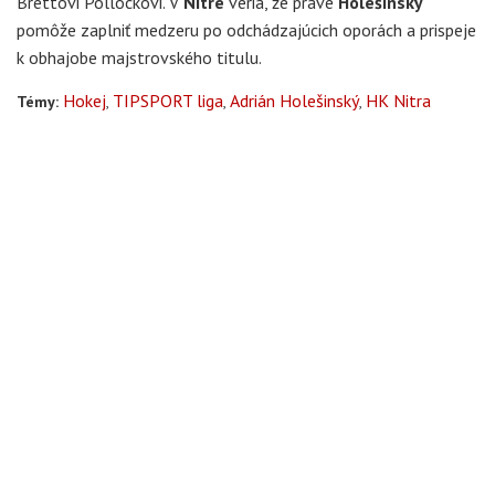
Brettovi Pollockovi. V
Nitre
veria, že práve
Holešinský
pomôže zaplniť medzeru po odchádzajúcich oporách a prispeje
k obhajobe majstrovského titulu.
Hokej
TIPSPORT liga
Adrián Holešinský
HK Nitra
Témy: