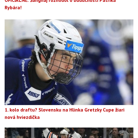
OFICIÁLNE: Šanghaj rozhodol o budúcnosti Patrika
Rybára!
1. kolo draftu? Slovensku na Hlinka Gretzky Cupe žiari
nová hviezdička