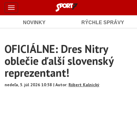
Šport7.sk
Skočiť
Toggle
na
-
navigation
hlavný
obsah
NOVINKY
RÝCHLE SPRÁVY
Športové
Mobile
Sub
spravodajstvo
Main
OFICIÁLNE: Dres Nitry
Navigation
a
Content
oblečie ďalší slovenský
výsledky
reprezentant!
nedeľa, 5. júl 2026 10:58 | Autor:
Róbert Kalnický