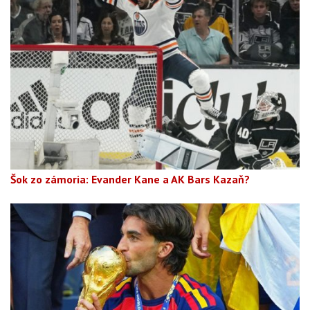
Šok zo zámoria: Evander Kane a AK Bars Kazaň?