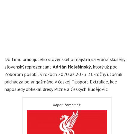
Do tímu úradujúceho slovenského majstra sa vracia skúsený
slovenský reprezentant
Adrián Holešinský
, ktorý už pod
Zoborom pôsobil v rokoch 2020 až 2023. 30-ročný útočník
prichádza po angažmáne v českej Tipsport Extralige, kde
naposledy obliekal dresy Plzne a Českých Budějovíc.
odporúčame tiež: