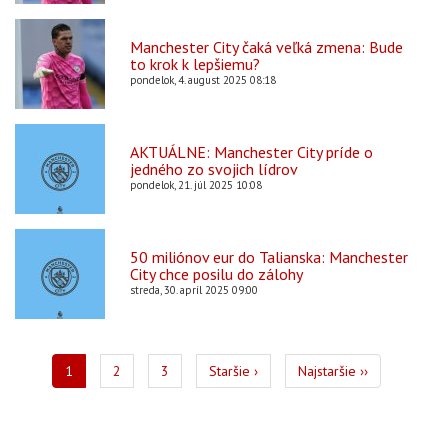
Manchester City čaká veľká zmena: Bude
to krok k lepšiemu?
pondelok, 4. august 2025 08:18
AKTUÁLNE: Manchester City príde o
jedného zo svojich lídrov
pondelok, 21. júl 2025 10:08
50 miliónov eur do Talianska: Manchester
City chce posilu do zálohy
streda, 30. apríl 2025 09:00
Pagination
Aktuálna
1
Page
2
Page
3
Ďalšia
Staršie ›
Posledná
Najstaršie ››
stránka
strana
strana