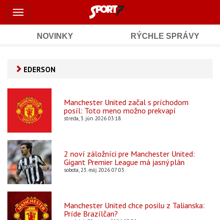
Šport7.sk
Skočiť
Toggle
na
-
navigation
hlavný
obsah
NOVINKY
RÝCHLE SPRÁVY
Športové
Mobile
Sub
spravodajstvo
Main
EDERSON
Navigation
a
Content
výsledky
Manchester United začal s príchodom
posíl: Toto meno možno prekvapí
streda, 3. jún 2026 03:18
2 noví záložníci pre Manchester United:
Gigant Premier League má jasný plán
sobota, 23. máj 2026 07:03
Manchester United chce posilu z Talianska:
Príde Brazílčan?