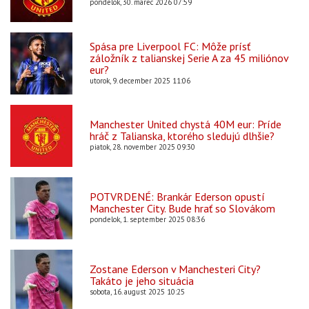
pondelok, 30. marec 2026 07:59
Spása pre Liverpool FC: Môže prísť
záložník z talianskej Serie A za 45 miliónov
eur?
utorok, 9. december 2025 11:06
Manchester United chystá 40M eur: Príde
hráč z Talianska, ktorého sledujú dlhšie?
piatok, 28. november 2025 09:30
POTVRDENÉ: Brankár Ederson opustí
Manchester City. Bude hrať so Slovákom
pondelok, 1. september 2025 08:36
Zostane Ederson v Manchesteri City?
Takáto je jeho situácia
sobota, 16. august 2025 10:25