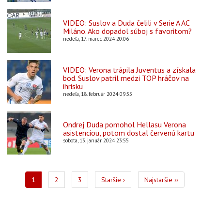
VIDEO: Suslov a Duda čelili v Serie A AC
Miláno. Ako dopadol súboj s favoritom?
nedeľa, 17. marec 2024 20:06
VIDEO: Verona trápila Juventus a získala
bod. Suslov patril medzi TOP hráčov na
ihrisku
nedeľa, 18. február 2024 09:55
Ondrej Duda pomohol Hellasu Verona
asistenciou, potom dostal červenú kartu
sobota, 13. január 2024 23:55
Pagination
Aktuálna
1
Page
2
Page
3
Ďalšia
Staršie ›
Posledná
Najstaršie ››
stránka
strana
strana