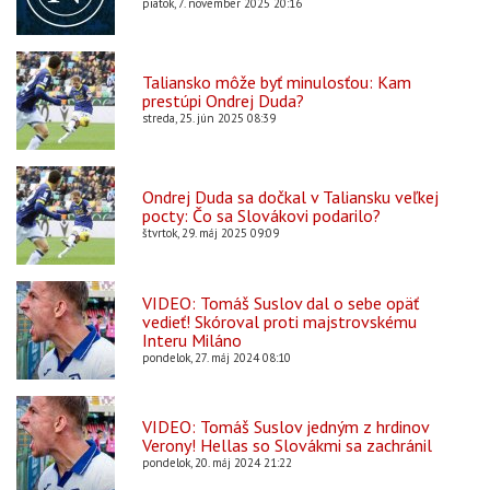
piatok, 7. november 2025 20:16
Taliansko môže byť minulosťou: Kam
prestúpi Ondrej Duda?
streda, 25. jún 2025 08:39
Ondrej Duda sa dočkal v Taliansku veľkej
pocty: Čo sa Slovákovi podarilo?
štvrtok, 29. máj 2025 09:09
VIDEO: Tomáš Suslov dal o sebe opäť
vedieť! Skóroval proti majstrovskému
Interu Miláno
pondelok, 27. máj 2024 08:10
VIDEO: Tomáš Suslov jedným z hrdinov
Verony! Hellas so Slovákmi sa zachránil
pondelok, 20. máj 2024 21:22