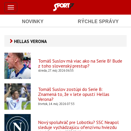
Šport7.sk
Skočiť
Toggle
na
-
navigation
hlavný
obsah
NOVINKY
RÝCHLE SPRÁVY
Športové
Mobile
Sub
spravodajstvo
Main
HELLAS VERONA
Navigation
a
Content
výsledky
Tomáš Suslov má viac ako na Serie B! Bude
z toho slovenský prestup?
streda, 27. máj 2026 06:55
Tomáš Suslov zostúpi do Serie B:
Znamená to, že v lete opustí Hellas
Verona?
štvrtok, 14. máj 2026 07:53
Nový spoluhráč pre Lobotku? SSC Neapol
sleduje vychádzajúcu ofenzívnu hviezdu