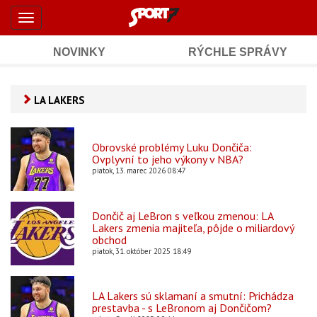
Šport7.sk
Skočiť
Toggle
na
-
navigation
hlavný
obsah
NOVINKY
RÝCHLE SPRÁVY
Športové
Mobile
Sub
spravodajstvo
Main
LA LAKERS
Navigation
a
Content
výsledky
Obrovské problémy Luku Dončiča:
Ovplyvní to jeho výkony v NBA?
piatok, 13. marec 2026 08:47
Dončič aj LeBron s veľkou zmenou: LA
Lakers zmenia majiteľa, pôjde o miliardový
obchod
piatok, 31. október 2025 18:49
LA Lakers sú sklamaní a smutní: Prichádza
prestavba - s LeBronom aj Dončičom?