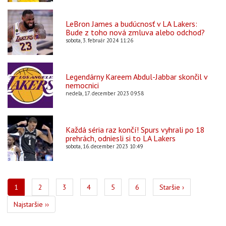
LeBron James a budúcnosť v LA Lakers:
Bude z toho nová zmluva alebo odchod?
sobota, 3. február 2024 11:26
Legendárny Kareem Abdul-Jabbar skončil v
nemocnici
nedeľa, 17. december 2023 09:58
Každá séria raz končí! Spurs vyhrali po 18
prehrách, odniesli si to LA Lakers
sobota, 16. december 2023 10:49
Pagination
Aktuálna
1
Page
2
Page
3
Page
4
Page
5
Page
6
Ďalšia
Staršie ›
stránka
strana
Posledná
Najstaršie ››
strana