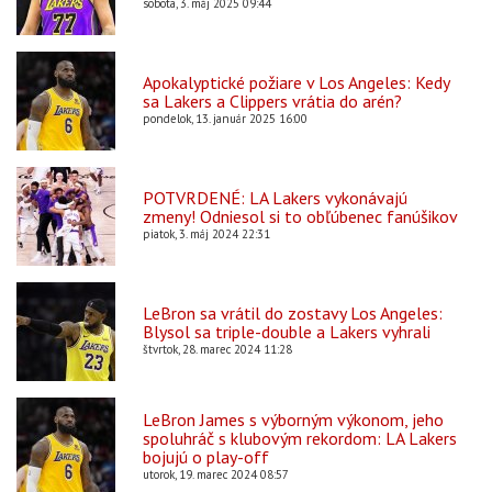
sobota, 3. máj 2025 09:44
Apokalyptické požiare v Los Angeles: Kedy
sa Lakers a Clippers vrátia do arén?
pondelok, 13. január 2025 16:00
POTVRDENÉ: LA Lakers vykonávajú
zmeny! Odniesol si to obľúbenec fanúšikov
piatok, 3. máj 2024 22:31
LeBron sa vrátil do zostavy Los Angeles:
Blysol sa triple-double a Lakers vyhrali
štvrtok, 28. marec 2024 11:28
LeBron James s výborným výkonom, jeho
spoluhráč s klubovým rekordom: LA Lakers
bojujú o play-off
utorok, 19. marec 2024 08:57