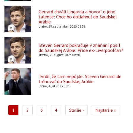
Gerrard chváli Lingarda a hovorí o jeho
talente: Chce ho dotiahnuť do Saudskej
Arábie
piatok, 29. september 2023 08:58
Steven Gerrard pokračuje v zháňaní posíl
do Saudskej Arábie: Príde ex-Liverpoolčan?
štvrtok, 31. august 2023 08:30
Tvrdil, že tam nepôjde: Steven Gerrard ide
trénovať do Saudskej Arábie
utorok, 4. júl 2023 09:15
Pagination
Aktuálna
1
Page
2
Page
3
Page
4
Ďalšia
Staršie ›
Posledná
Najstaršie ››
stránka
strana
strana