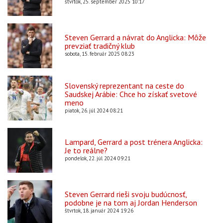
štvrtok, 25. september 2025 10:17
Steven Gerrard a návrat do Anglicka: Môže
prevziať tradičný klub
sobota, 15. február 2025 08:23
Slovenský reprezentant na ceste do
Saudskej Arábie: Chce ho získať svetové
meno
piatok, 26. júl 2024 08:21
Lampard, Gerrard a post trénera Anglicka:
Je to reálne?
pondelok, 22. júl 2024 09:21
Steven Gerrard rieši svoju budúcnosť,
podobne je na tom aj Jordan Henderson
štvrtok, 18. január 2024 19:26