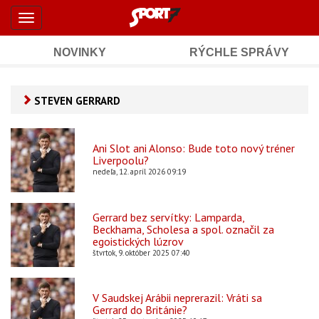
Šport7.sk
Skočiť
Toggle
na
-
navigation
hlavný
obsah
NOVINKY
RÝCHLE SPRÁVY
Športové
Mobile
Sub
spravodajstvo
Main
STEVEN GERRARD
Navigation
a
Content
výsledky
Ani Slot ani Alonso: Bude toto nový tréner
Liverpoolu?
nedeľa, 12. apríl 2026 09:19
Gerrard bez servítky: Lamparda,
Beckhama, Scholesa a spol. označil za
egoistických lúzrov
štvrtok, 9. október 2025 07:40
V Saudskej Arábii neprerazil: Vráti sa
Gerrard do Británie?