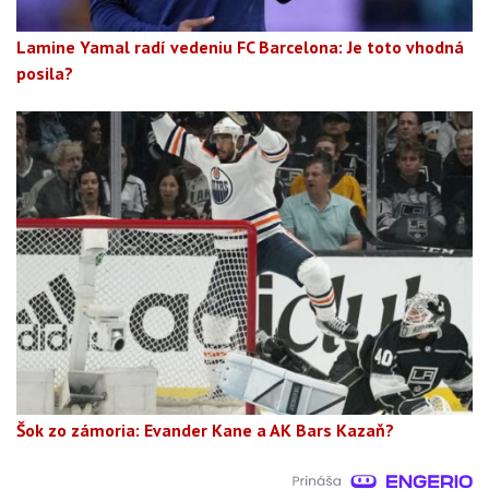
Lamine Yamal radí vedeniu FC Barcelona: Je toto vhodná
posila?
Šok zo zámoria: Evander Kane a AK Bars Kazaň?