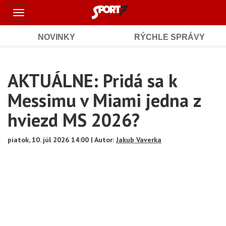
Šport7.sk
Skočiť
Toggle
na
-
navigation
hlavný
obsah
NOVINKY
RÝCHLE SPRÁVY
Športové
Mobile
Sub
spravodajstvo
Main
AKTUÁLNE: Pridá sa k
Navigation
a
Content
Messimu v Miami jedna z
výsledky
hviezd MS 2026?
piatok, 10. júl 2026 14:00 | Autor:
Jakub Vaverka