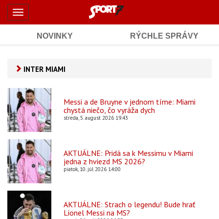
Šport7.sk
Skočiť
Toggle
na
-
navigation
hlavný
obsah
NOVINKY
RÝCHLE SPRÁVY
Športové
Mobile
Sub
spravodajstvo
Main
INTER MIAMI
Navigation
a
Content
výsledky
Messi a de Bruyne v jednom tíme: Miami
chystá niečo, čo vyráža dych
streda, 5. august 2026 19:43
AKTUÁLNE: Pridá sa k Messimu v Miami
jedna z hviezd MS 2026?
piatok, 10. júl 2026 14:00
AKTUÁLNE: Strach o legendu! Bude hrať
Lionel Messi na MS?