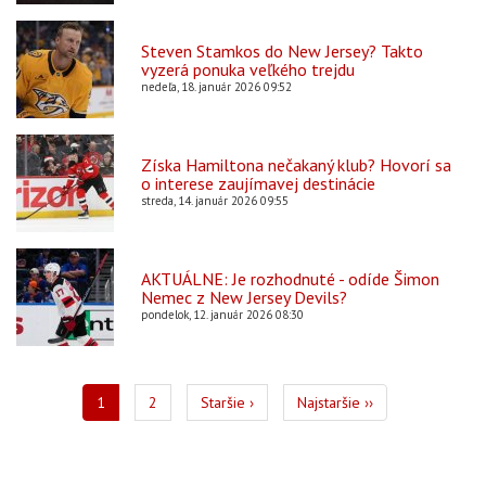
Steven Stamkos do New Jersey? Takto
vyzerá ponuka veľkého trejdu
nedeľa, 18. január 2026 09:52
Získa Hamiltona nečakaný klub? Hovorí sa
o interese zaujímavej destinácie
streda, 14. január 2026 09:55
AKTUÁLNE: Je rozhodnuté - odíde Šimon
Nemec z New Jersey Devils?
pondelok, 12. január 2026 08:30
Pagination
Aktuálna
1
Page
2
Ďalšia
Staršie ›
Posledná
Najstaršie ››
stránka
strana
strana