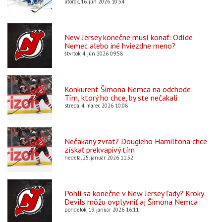
utorok, 16. jún 2026 10:34
New Jersey konečne musí konať: Odíde
Nemec alebo iné hviezdne meno?
štvrtok, 4. jún 2026 09:58
Konkurent Šimona Nemca na odchode:
Tím, ktorý ho chce, by ste nečakali
streda, 4. marec 2026 10:08
Nečakaný zvrat? Dougieho Hamiltona chce
získať prekvapivý tím
nedeľa, 25. január 2026 11:52
Pohli sa konečne v New Jersey ľady? Kroky
Devils môžu ovplyvniť aj Šimona Nemca
pondelok, 19. január 2026 16:11