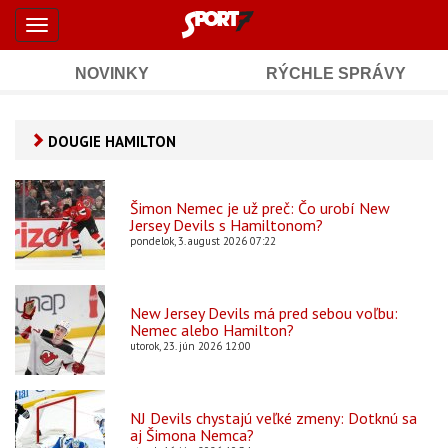
Šport7.sk
Skočiť
Toggle
na
-
navigation
hlavný
obsah
NOVINKY
RÝCHLE SPRÁVY
Športové
Mobile
Sub
spravodajstvo
Main
DOUGIE HAMILTON
Navigation
a
Content
výsledky
Šimon Nemec je už preč: Čo urobí New
Jersey Devils s Hamiltonom?
pondelok, 3. august 2026 07:22
New Jersey Devils má pred sebou voľbu:
Nemec alebo Hamilton?
utorok, 23. jún 2026 12:00
NJ Devils chystajú veľké zmeny: Dotknú sa
aj Šimona Nemca?