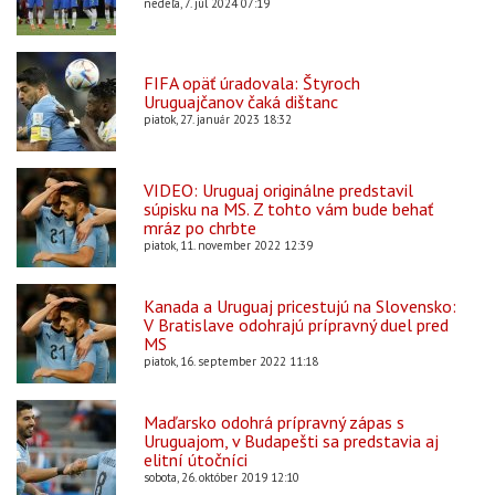
nedeľa, 7. júl 2024 07:19
FIFA opäť úradovala: Štyroch
Uruguajčanov čaká dištanc
piatok, 27. január 2023 18:32
VIDEO: Uruguaj originálne predstavil
súpisku na MS. Z tohto vám bude behať
mráz po chrbte
piatok, 11. november 2022 12:39
Kanada a Uruguaj pricestujú na Slovensko:
V Bratislave odohrajú prípravný duel pred
MS
piatok, 16. september 2022 11:18
Maďarsko odohrá prípravný zápas s
Uruguajom, v Budapešti sa predstavia aj
elitní útočníci
sobota, 26. október 2019 12:10