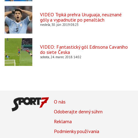
VIDEO Trpká prehra Uruguaja, neuznané
góly a vypadnutie po penaltách
nedeľa, 30. jún 2019 08:23
VIDEO: Fantastický gól Edinsona Cavaniho
do siete Česka
sobota, 24. marec 2018 14:02
Footer
O nás
Footer
Odoberajte denný súhrn
Menu
Reklama
Podmienky používania