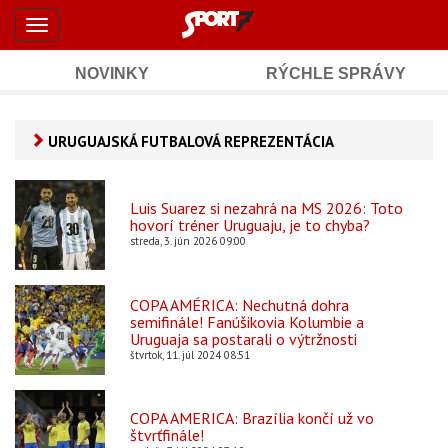
Šport7.sk
Skočiť
Toggle
na
-
navigation
hlavný
obsah
NOVINKY
RÝCHLE SPRÁVY
Športové
Mobile
Sub
spravodajstvo
Main
URUGUAJSKÁ FUTBALOVÁ REPREZENTÁCIA
Navigation
a
Content
výsledky
Luis Suarez si nezahrá na MS 2026: Toto
hovorí tréner Uruguaju, je to chyba?
streda, 3. jún 2026 09:00
COPA AMÉRICA: Nechutná dohra
semifinále! Fanúšikovia Kolumbie a
Uruguaja sa postarali o výtržnosti
štvrtok, 11. júl 2024 08:51
COPA AMERICA: Brazília končí už vo
štvrťfinále!